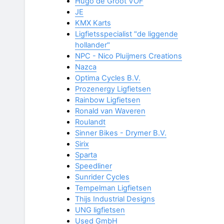
Hugo de Groot VOF
JE
KMX Karts
Ligfietsspecialist "de liggende
hollander"
NPC - Nico Pluijmers Creations
Nazca
Optima Cycles B.V.
Prozenergy Ligfietsen
Rainbow Ligfietsen
Ronald van Waveren
Roulandt
Sinner Bikes - Drymer B.V.
Sirix
Sparta
Speedliner
Sunrider Cycles
Tempelman Ligfietsen
Thijs Industrial Designs
UNG ligfietsen
Used GmbH