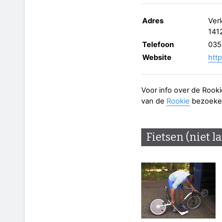
Adres
Ver
141
Telefoon
035
Website
htt
Voor info over de Rook
van de
Rookie
bezoeke
Fietsen (niet l