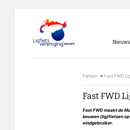
Nieuws
Voorpagi
Archief
Fietsen
→
Fast FWD Lig
RSS
Fast FWD Li
Fast FWD maakt de Mun
bouwen (lig)fietsen op
eindgebruiker.