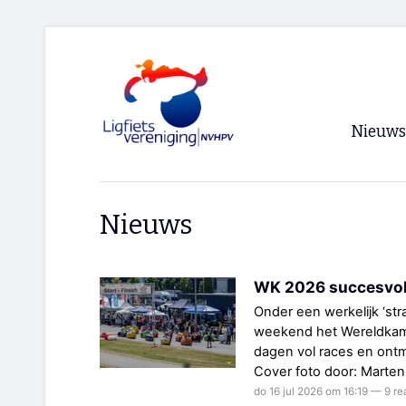
Nieuws
Voorpagi
Nieuws
Archief
RSS
WK 2026 succesvol
Onder een werkelijk ‘st
weekend het Wereldkam
dagen vol races en ont
Cover foto door: Marten 
do 16 jul 2026 om 16:19 — 9 re