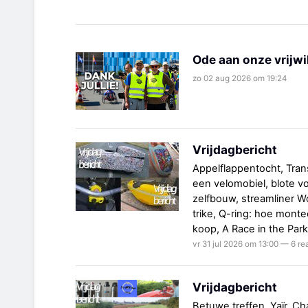
Ode aan onze vrijwi
zo 02 aug 2026 om 19:24
Vrijdagbericht
Appelflappentocht, Trans
een velomobiel, blote v
zelfbouw, streamliner W
trike, Q-ring: hoe montee
koop, A Race in the Par
vr 31 jul 2026 om 13:00 — 6 re
Vrijdagbericht
Betuwe treffen, Yaïr, 