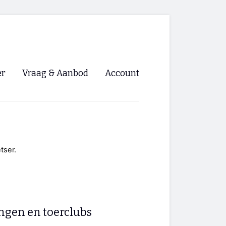
er
Vraag & Aanbod
Account
Inloggen
Registreren
ng NVHPV
tser.
nigingen
ino 🡺
ingen en toerclubs
s.nl 🡺