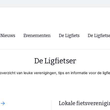
Nieuws
Evenementen
De Ligfiets
De Ligfiets
Voorpagina
Evenementen
Fietsen
Overzicht
De Ligfietser
Archief
Winkels
WK Ligfietsen 2026
Ligfietsvereningi
overzicht van leuke verenigingen, tips en informatie voor de ligfie
RSS
Lokale Fietsvere
Paastreffen
CycleVision
EHPVA & EuSup
🡪
Lokale fietsverenig
Oliebollentocht
Forum ligfietser