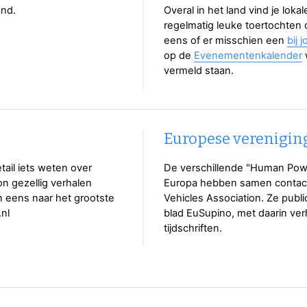
and.
Overal in het land vind je lokal
regelmatig leuke toertochten o
eens of er misschien een
bij 
op de
Evenementenkalender
vermeld staan.
Europese verenigin
etail iets weten over
De verschillende "Human Pow
on gezellig verhalen
Europa hebben samen contac
n eens naar het grootste
Vehicles Association. Ze publi
.nl
blad EuSupino, met daarin verh
tijdschriften.