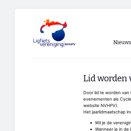
Nieuws
Voorpagi
Archief
Lid worden 
RSS
Door lid te worden van l
evenementen als Cycle V
website NVHPV).
Het jaarlidmaatschap inc
Wil je de verenigi
Wanneer je in de l