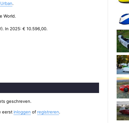
 Urban
.
e World.
W). In 2025: € 10.596,00.
iets geschreven.
e eerst
inloggen
of
registreren
.