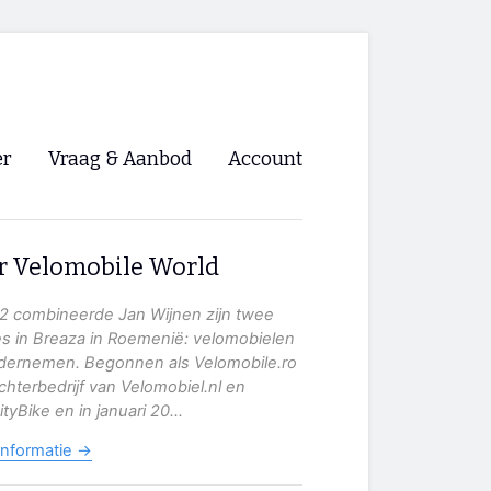
er
Vraag & Aanbod
Account
Inloggen
r Velomobile World
Registreren
ng NVHPV
12 combineerde Jan Wijnen zijn twee
es in Breaza in Roemenië: velomobielen
nigingen
dernemen. Begonnen als Velomobile.ro
chterbedrijf van Velomobiel.nl en
ityBike en in januari 20...
ino 🡺
informatie →
s.nl 🡺