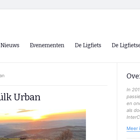
Nieuws
Evenementen
De Ligfiets
De Ligfiets
Voorpagina
Evenementen
Fietsen
Overzicht
Ove
an
Archief
Winkels
WK Ligfietsen 2026
Ligfietsvereningi
In 20
RSS
ülk Urban
passi
Lokale Fietsvere
en on
Paastreffen
als do
InterC
CycleVision
EHPVA & EuSup
Meer 
Oliebollentocht
Forum ligfietser