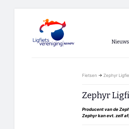
Nieuws
Voorpagi
Archief
Fietsen
→
Zephyr Ligfi
RSS
Zephyr Ligf
Producent van de Zeph
Zephyr kan evt. zelf 