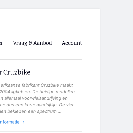
er
Vraag & Aanbod
Account
Inloggen
r Cruzbike
Registreren
ng NVHPV
erikaanse fabrikant Cruzbike maakt
2004 ligfietsen. De huidige modellen
nigingen
 allemaal voorwielaandrijving en
e dus een korte aandrijflijn. De vier
len bekleden een spectrum ...
ino 🡺
informatie →
s.nl 🡺