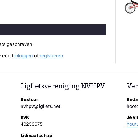
iets geschreven.
e eerst
inloggen
of
registreren
.
Ligfietsvereniging NVHPV
Ver
Bestuur
Redac
nvhpv@ligfiets.net
hoofd
KvK
Je vi
40259675
Yout
Lidmaatschap