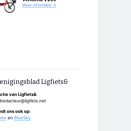
Meer informatie →
enigingsblad Ligfiets&
tie van Ligfiets&
redacteur@ligfiets.net
ndt ons ook op:
ube
en
BlueSky