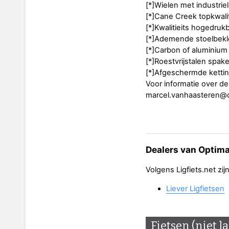
[*]Wielen met industrie
[*]Cane Creek topkwalit
[*]Kwalitieits hogedru
[*]Ademende stoelbekl
[*]Carbon of aluminium 
[*]Roestvrijstalen spak
[*]Afgeschermde ketti
Voor informatie over d
marcel.vanhaasteren@o
Dealers van Optima
Volgens Ligfiets.net zi
Liever Ligfietsen
Fietsen (niet l