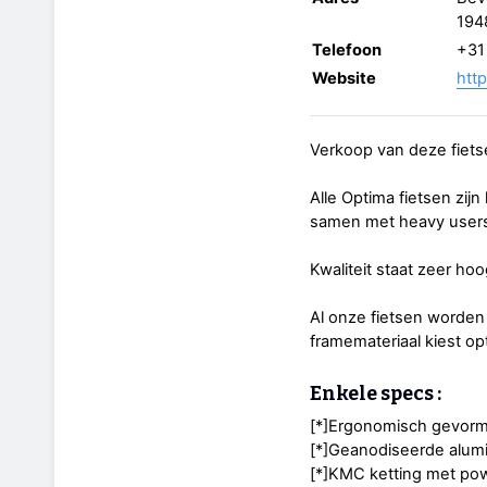
194
Telefoon
+31
Website
htt
Verkoop van deze fietse
Alle Optima fietsen zij
samen met heavy users o
Kwaliteit staat zeer hoo
Al onze fietsen worde
framemateriaal kiest op
Enkele specs :
[*]Ergonomisch gevorm
[*]Geanodiseerde alum
[*]KMC ketting met pow