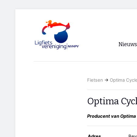
Nieuws
Voorpagi
Archief
Fietsen
→
Optima Cycle
RSS
Optima Cycl
Producent van Optima 
Adres
Bev