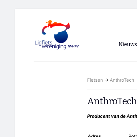
Nieuws
Voorpagi
Archief
Fietsen
→
AnthroTech
RSS
AnthroTech
Producent van de Anth
Adres
Rot