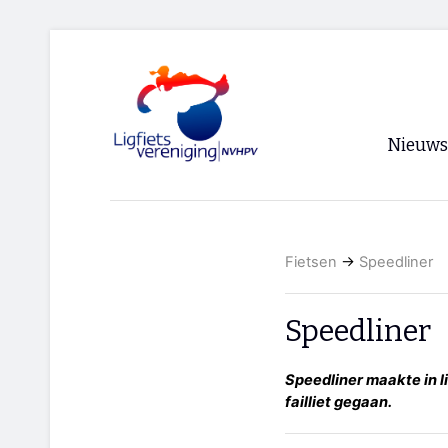
Nieuws
Voorpagi
Archief
Fietsen
→
Speedliner
RSS
Speedliner
Speedliner maakte in l
failliet gegaan.