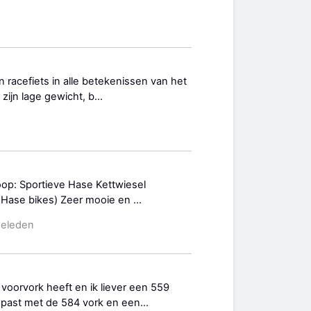
n racefiets in alle betekenissen van het
ijn lage gewicht, b...
oop: Sportieve Hase Kettwiesel
 / Hase bikes) Zeer mooie en ...
geleden
oorvork heeft en ik liever een 559
past met de 584 vork en een...