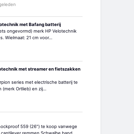
 geleden
lotechnik met Bafang batterij
gfiets ongevormd) merk HP Velotechnik
s. Wielmaat: 21 cm voor...
lotechnik met streamer en fietszakken
pion series met electrische batterij te
merk Ortlieb) en zij...
hockproof 559 (26") te koop vanwege
cantilever remmen Schwalbe band...