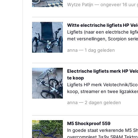
Wytze Patijn — ongeveer 16 uur
Witte electrische ligfiets HP Ve
Ligfiets (naar een electrische li
met versnellingen, Scorpion serie
anna — 1 dag geleden
Electrische ligfiets merk HP Ve
te koop
Ligfiets HP merk Velotechnik/Scor
koop, streamer en twee ligzakken (
anna — 2 dagen geleden
M5 Shockproof 559
In goede staat verkerende M5 S
overcompleet 3x9v SRAM Tektro 