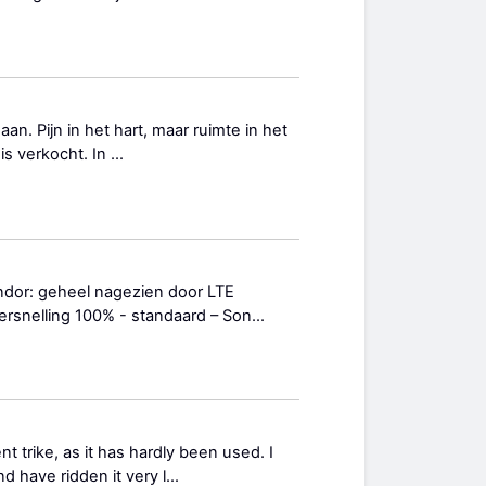
gaan. Pijn in het hart, maar ruimte in het
 verkocht. In ...
ndor: geheel nagezien door LTE
ersnelling 100% - standaard – Son...
t trike, as it has hardly been used. I
 have ridden it very l...