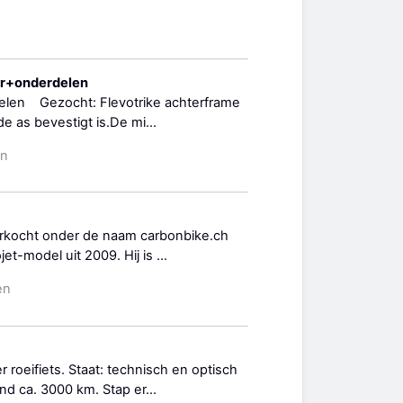
er+onderdelen
delen Gezocht: Flevotrike achterframe
 as bevestigt is.De mi...
en
erkocht onder de naam carbonbike.ch
et-model uit 2009. Hij is ...
en
roeifiets. Staat: technisch en optisch
nd ca. 3000 km. Stap er...