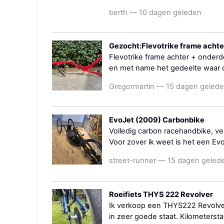
berth — 10 dagen geleden
Gezocht:Flevotrike frame acht
Flevotrike frame achter + onder
en met name het gedeelte waar de
Gregormartin — 15 dagen geled
EvoJet (2009) Carbonbike
Volledig carbon racehandbike, v
Voor zover ik weet is het een Evoj
street-runner — 15 dagen geled
Roeifiets THYS 222 Revolver
Ik verkoop een THYS222 Revolver 
in zeer goede staat. Kilometersta