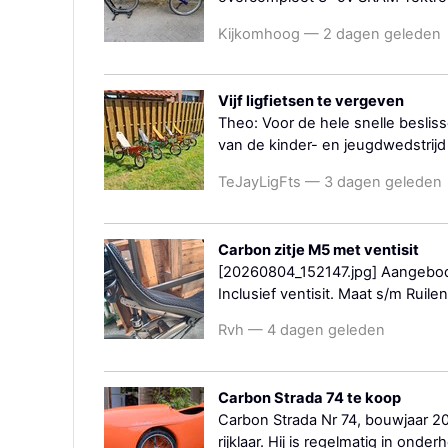
Kijkomhoog — 2 dagen geleden
Vijf ligfietsen te vergeven
Theo: Voor de hele snelle besliss
van de kinder- en jeugdwedstrijd
TeJayLigFts — 3 dagen geleden
Carbon zitje M5 met ventisit
[20260804_152147.jpg] Aangebode
Inclusief ventisit. Maat s/m Ruilen
Rvh — 4 dagen geleden
Carbon Strada 74 te koop
Carbon Strada Nr 74, bouwjaar 20
rijklaar. Hij is regelmatig in ond