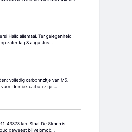
ers! Hallo allemaal. Ter gelegenheid
 op zaterdag 8 augustus...
n: volledig carbonnzitje van M5.
 voor identiek carbon zitje ...
11, 43373 km. Staat De Strada is
erhoud geweest bij velomob...