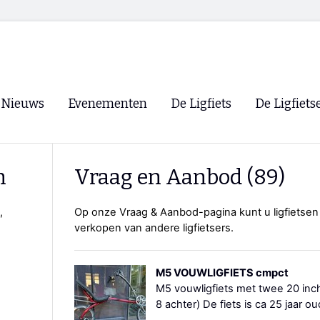
Nieuws
Evenementen
De Ligfiets
De Ligfiets
Voorpagina
Evenementen
Fietsen
Overzicht
n
Vraag en Aanbod (89)
Archief
Winkels
WK Ligfietsen 2026
Ligfietsvereningi
,
Op onze Vraag & Aanbod-pagina kunt u ligfietsen
RSS
verkopen van andere ligfietsers.
Lokale Fietsvere
Paastreffen
M5 VOUWLIGFIETS cmpct
CycleVision
EHPVA & EuSup
M5 vouwligfiets met twee 20 inch
8 achter) De fiets is ca 25 jaar ou
Oliebollentocht
Forum ligfietser