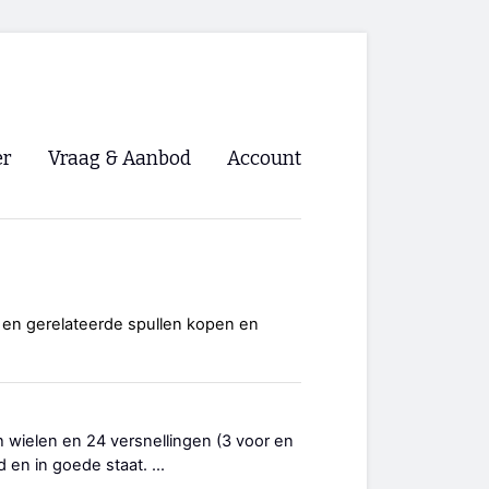
er
Vraag & Aanbod
Account
Inloggen
Registreren
ng NVHPV
 en gerelateerde spullen kopen en
nigingen
ino 🡺
 wielen en 24 versnellingen (3 voor en
d en in goede staat. ...
s.nl 🡺