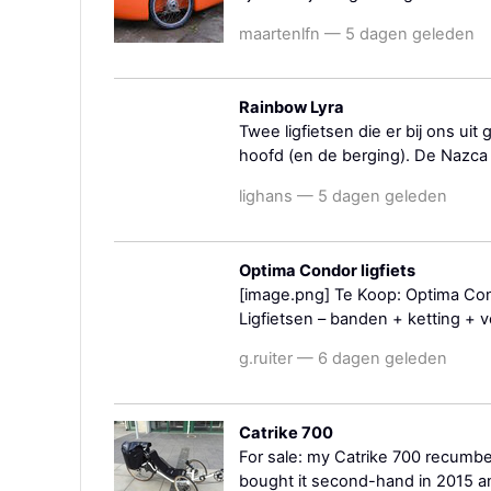
maartenlfn — 5 dagen geleden
Rainbow Lyra
Twee ligfietsen die er bij ons uit 
hoofd (en de berging). De Nazca is
lighans — 5 dagen geleden
Optima Condor ligfiets
[image.png] Te Koop: Optima Co
Ligfietsen – banden + ketting + v
g.ruiter — 6 dagen geleden
Catrike 700
For sale: my Catrike 700 recumben
bought it second-hand in 2015 and