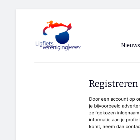
Nieuws
Voorpagi
Archief
Registreren
RSS
Door een account op on
je bijvoorbeeld advert
zelfgekozen inlognaam,
informatie aan je profiel
komt, neem dan conta