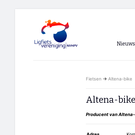
Nieuws
Voorpagi
Archief
Fietsen
→
Altena-bike
RSS
Altena-bik
Producent van Altena-b
Adres
Kor