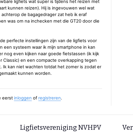
are ligfiets wat super is tijdens het reizen met
kaart kunnen reizen). Hij is ingevouwen wel wat
e achterop de bagagedrager zat heb ik eraf
doen was om na inchecken met die GT20 door die
 perfecte instellingen zijn van de ligfiets voor
an een systeem waar ik mijn smartphone in kan
der nog even kijken naar goede fietstassen (ik kijk
ler Classic) en een compacte overkapping tegen
. Ik kan niet wachten totdat het zomer is zodat er
 gemaakt kunnen worden.
e eerst
inloggen
of
registreren
.
Ligfietsvereniging NVHPV
Ver