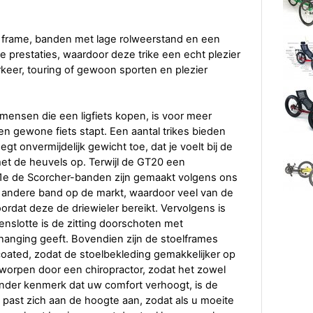
t frame, banden met lage rolweerstand en een
ijke prestaties, waardoor deze trike een echt plezier
keer, touring of gewoon sporten en plezier
mensen die een ligfiets kopen, is voor meer
en gewone fiets stapt. Een aantal trikes bieden
t onvermijdelijk gewicht toe, dat je voelt bij de
met de heuvels op. Terwijl de GT20 een
1e de Scorcher-banden zijn gemaakt volgens ons
e andere band op de markt, waardoor veel van de
dat deze de driewieler bereikt. Vervolgens is
nslotte is de zitting doorschoten met
anging geeft. Bovendien zijn de stoelframes
oated, zodat de stoelbekleding gemakkelijker op
worpen door een chiropractor, zodat het zowel
nder kenmerk dat uw comfort verhoogt, is de
k past zich aan de hoogte aan, zodat als u moeite