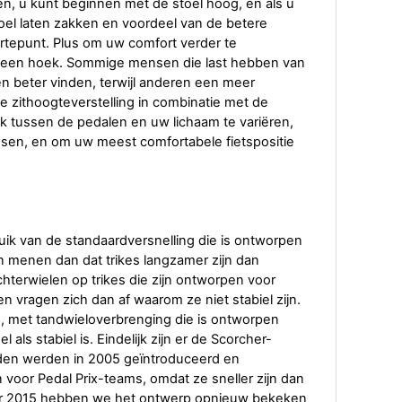
en, u kunt beginnen met de stoel hoog, en als u
 stoel laten zakken en voordeel van de betere
waartepunt. Plus om uw comfort verder te
or een hoek. Sommige mensen die last hebben van
n beter vinden, terwijl anderen een meer
 zithoogteverstelling in combinatie met de
oek tussen de pedalen en uw lichaam te variëren,
ssen, en om uw meest comfortabele fietspositie
uik van de standaardversnelling die is ontworpen
 menen dan dat trikes langzamer zijn dan
hterwielen op trikes die zijn ontworpen voor
en vragen zich dan af waarom ze niet stabiel zijn.
, met tandwieloverbrenging die is ontworpen
als stabiel is. Eindelijk zijn er de Scorcher-
en werden in 2005 geïntroduceerd en
voor Pedal Prix-teams, omdat ze sneller zijn dan
aar 2015 hebben we het ontwerp opnieuw bekeken