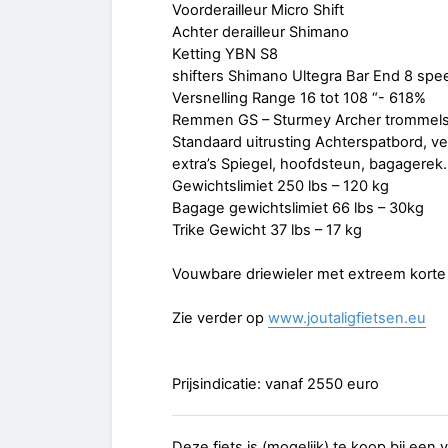
Voorderailleur Micro Shift
Achter derailleur Shimano
Ketting YBN S8
shifters Shimano Ultegra Bar End 8 spe
Versnelling Range 16 tot 108 “- 618%
Remmen GS – Sturmey Archer trommel
Standaard uitrusting Achterspatbord, ve
extra’s Spiegel, hoofdsteun, bagagerek.
Gewichtslimiet 250 lbs – 120 kg
Bagage gewichtslimiet 66 lbs – 30kg
Trike Gewicht 37 lbs – 17 kg
Vouwbare driewieler met extreem korte 
Zie verder op
www.joutaligfietsen.eu
Prijsindicatie: vanaf 2550 euro
Deze fiets is (mogelijk) te koop bij een