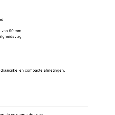
ed
s van 90 mm
iligheidsvlag
draaicirkel en compacte afmetingen.
 van de volgende dealers: