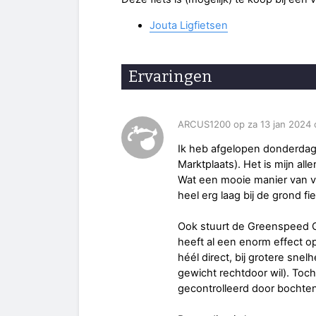
Jouta Ligfietsen
Ervaringen
ARCUS1200 op za 13 jan 2024 
Ik heb afgelopen donderda
Marktplaats). Het is mijn alle
Wat een mooie manier van v
heel erg laag bij de grond f
Ook stuurt de Greenspeed G
heeft al een enorm effect op
héél direct, bij grotere snelh
gewicht rechtdoor wil). Toch
gecontrolleerd door bochten