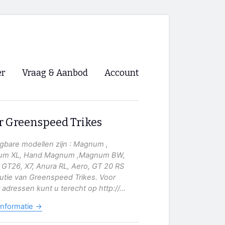
er
Vraag & Aanbod
Account
Inloggen
r Greenspeed Trikes
Registreren
ng NVHPV
jgbare modellen zijn : Magnum ,
m XL, Hand Magnum ,Magnum BW,
nigingen
 GT26, X7, Anura RL, Aero, GT 20 RS
butie van Greenspeed Trikes. Voor
 adressen kunt u terecht op http://...
ino 🡺
informatie →
s.nl 🡺