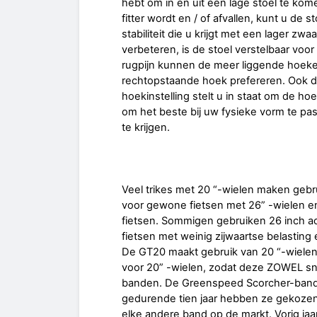
hebt om in en uit een lage stoel te kom
fitter wordt en / of afvallen, kunt u de
stabiliteit die u krijgt met een lager z
verbeteren, is de stoel verstelbaar vo
rugpijn kunnen de meer liggende hoeke
rechtopstaande hoek prefereren. Ook de
hoekinstelling stelt u in staat om de h
om het beste bij uw fysieke vorm te pa
te krijgen.
Veel trikes met 20 “-wielen maken gebr
voor gewone fietsen met 26” -wielen en
fietsen. Sommigen gebruiken 26 inch ac
fietsen met weinig zijwaartse belasting 
De GT20 maakt gebruik van 20 “-wielen
voor 20” -wielen, zodat deze ZOWEL snel 
banden. De Greenspeed Scorcher-band
gedurende tien jaar hebben ze gekozen 
elke andere band op de markt. Vorig j