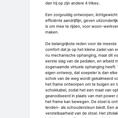
dan hij op zijn andere 4 trikes.
Een zorgvuldig ontworpen, lichtgewich
efficiënte aandrijflijn, geven uitzonderl
is om mee te rijden, voor woon-werkver
maken.
De belangrijkste reden voor de meeste 
comfort dat je op het kleine zadel van e
nu mechanische ophanging, maar dit voeg
eerste slag van de pedalen, en arbeid 
zogenaamde virtuele ophanging heeft. 
eigen ontwerp, dat soepeler is dan elk
schok van de weg wordt gekalmeerd voor
het frame ontworpen om te buigen en te
schokkabel, zodat het een maat van oph
geanodiseerd in plaats van met power c
het frame kan bewegen. De stoel is ont
lenden- als schoudersteun biedt. Een a
verstelbaarheid van de stoel. Het zitvla