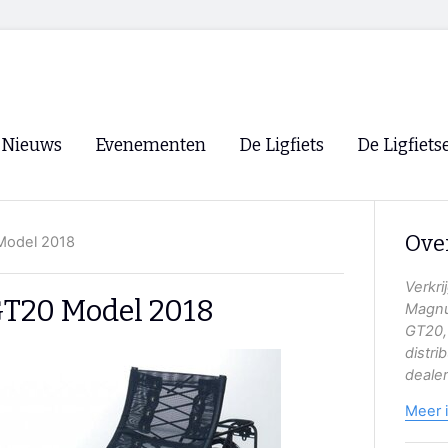
Nieuws
Evenementen
De Ligfiets
De Ligfiets
Voorpagina
Evenementen
Fietsen
Overzicht
Ove
Model 2018
Archief
Winkels
WK Ligfietsen 2026
Ligfietsvereningi
Verkri
RSS
GT20 Model 2018
Magnu
Lokale Fietsvere
GT20,
Paastreffen
distri
dealer
CycleVision
EHPVA & EuSup
Meer 
Oliebollentocht
Forum ligfietser