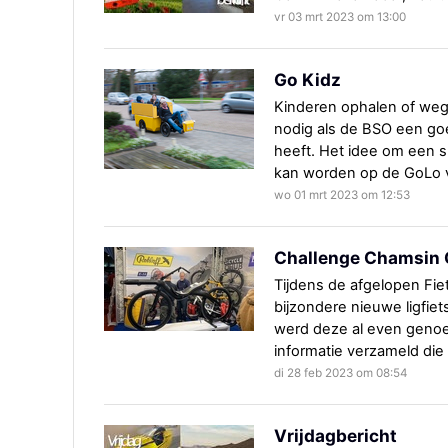
vr 03 mrt 2023 om 13:00
Go Kidz
Kinderen ophalen of weg
nodig als de BSO een go
heeft. Het idee om een 
kan worden op de GoLo vr
wo 01 mrt 2023 om 12:53
Challenge Chamsin
Tijdens de afgelopen Fi
bijzondere nieuwe ligfiet
werd deze al even geno
informatie verzameld die
di 28 feb 2023 om 08:54
Vrijdagbericht