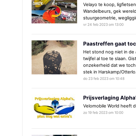
Velayo te koop, ligfietsen
Wandelbeurs, gek wereldr
stuurgeometrie, wegliggi
vr 24 feb 2023 om 13:00
Paastreffen gaat to
Het stond nog niet in de
twijfel al toe te slaan. 
onzekerheid dat we toch
stek in Harskamp/Otterlo. 
do 23 feb 2023 om 10:48
Prijsverlaging Alpha
Velomobile World heeft d
zo 19 feb 2023 om 10:00