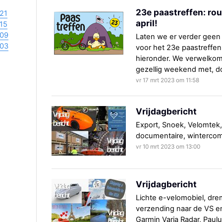
23e paastreffen: rou
21
april!
15
09
Laten we er verder geen 
03
voor het 23e paastreffen 
hieronder. We verwelkome
gezellig weekend met, doo
vr 17 mrt 2023 om 11:58
Vrijdagbericht
Export, Snoek, Velomtek,
documentaire, wintercompe
vr 10 mrt 2023 om 13:00
Vrijdagbericht
Lichte e-velomobiel, dre
verzending naar de VS en
Garmin Varia Radar, Paulu