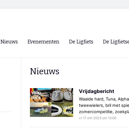
Nieuws
Evenementen
De Ligfiets
De Ligfiets
Voorpagina
Evenementen
Fietsen
Overzicht
Nieuws
Archief
Winkels
WK Ligfietsen 2026
Ligfietsvereningi
RSS
Vrijdagbericht
Lokale Fietsvere
Paastreffen
Waaide hard, Tuna, Alph
tweewielers, bril met spi
CycleVision
EHPVA & EuSup
zomercompetitie, zoekpl
vr 17 mrt 2023 om 13:00
Oliebollentocht
Forum ligfietser