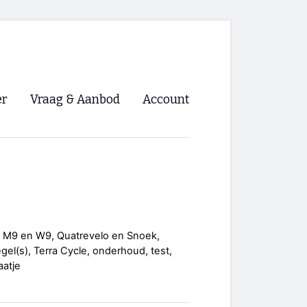
er
Vraag & Aanbod
Account
Inloggen
Registreren
ng NVHPV
nigingen
a M9 en W9, Quatrevelo en Snoek,
egel(s), Terra Cycle, onderhoud, test,
ino 🡺
aatje
s.nl 🡺