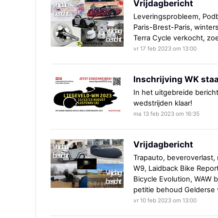
Vrijdagbericht
Leveringsprobleem, Podbi
Paris-Brest-Paris, winter
Terra Cycle verkocht, zo
vr 17 feb 2023 om 13:00
Inschrijving WK staa
In het uitgebreide bericht
wedstrijden klaar!
ma 13 feb 2023 om 16:35
Vrijdagbericht
Trapauto, beveroverlast, r
W9, Laidback Bike Report
Bicycle Evolution, WAW b
petitie behoud Gelderse
vr 10 feb 2023 om 13:00