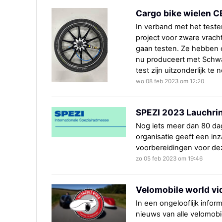
Cargo bike wielen CB
In verband met het test
project voor zware vrach
gaan testen. Ze hebben o
nu produceert met Schwa
test zijn uitzonderlijk te
wo 08 feb 2023 om 12:20
SPEZI 2023 Lauchrin
Nog iets meer dan 80 da
organisatie geeft een inz
voorbereidingen voor de
zo 05 feb 2023 om 19:46
Velomobile world vi
In een ongelooflijk info
nieuws van alle velomob