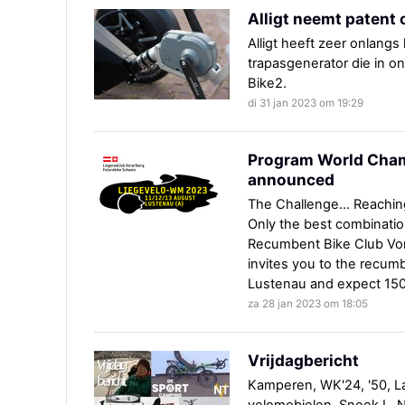
Alligt neemt patent 
Alligt heeft zeer onlang
trapasgenerator die in on
Bike2.
di 31 jan 2023 om 19:29
Program World Cha
announced
The Challenge... Reachi
Only the best combinati
Recumbent Bike Club Vor
invites you to the recum
Lustenau and expect 150 
za 28 jan 2023 om 18:05
Vrijdagbericht
Kamperen, WK'24, '50, La