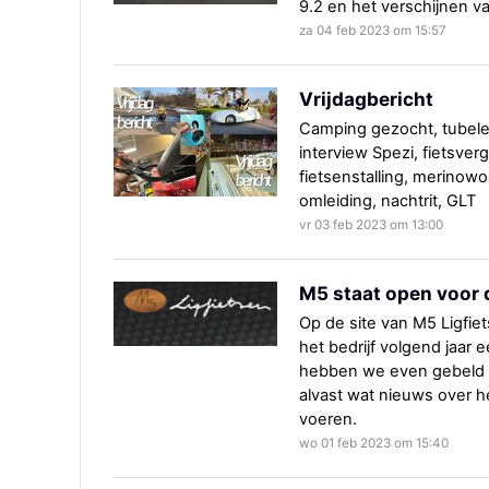
9.2 en het verschijnen v
za 04 feb 2023 om 15:57
Vrijdagbericht
Camping gezocht, tubele
interview Spezi, fietsve
fietsenstalling, merinow
omleiding, nachtrit, GLT
vr 03 feb 2023 om 13:00
M5 staat open voor
Op de site van M5 Ligfie
het bedrijf volgend jaar
hebben we even gebeld m
alvast wat nieuws over he
voeren.
wo 01 feb 2023 om 15:40