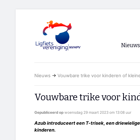
Nieuws
Voorpagi
Nieuws
→
Vouwbare trike voor kinderen of kleine
Archief
RSS
Vouwbare trike voor kind
Gepubliceerd op
woensdag 29 maart 2023 om 13:08 uur
Azub introduceert een T-trisek, een driewielige l
kinderen.