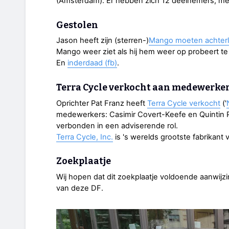
(Amsterdam). Er hebben zich 12 deelnemers, met
Gestolen
Jason heeft zijn (sterren-)
Mango moeten achterla
Mango weer ziet als hij hem weer op probeert te 
En
inderdaad (fb)
.
Terra Cycle verkocht aan medewerke
Oprichter Pat Franz heeft
Terra Cycle verkocht
('
medewerkers: Casimir Covert-Keefe en Quintin Pru
verbonden in een adviserende rol.
Terra Cycle, Inc.
is 's werelds grootste fabrikant 
Zoekplaatje
Wij hopen dat dit zoekplaatje voldoende aanwijzing
van deze DF.