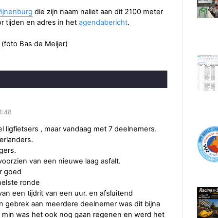
Pijnenburg
die zijn naam naliet aan dit 2100 meter
or tijden en adres in het
agendabericht
.
 (foto Bas de Meijer)
1:48
el ligfietsers , maar vandaag met 7 deelnemers.
erlanders.
gers.
voorzien van een nieuwe laag asfalt.
er goed
elste ronde
an een tijdrit van een uur. en afsluitend
an gebrek aan meerdere deelnemer was dit bijna
e 40 min was het ook nog gaan regenen en werd het