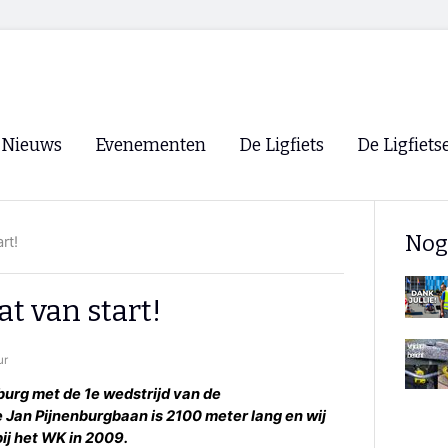
Nieuws
Evenementen
De Ligfiets
De Ligfiets
Voorpagina
Evenementen
Fietsen
Overzicht
Nog
rt!
Archief
Winkels
WK Ligfietsen 2026
Ligfietsvereningi
RSS
t van start!
Lokale Fietsvere
Paastreffen
ur
CycleVision
EHPVA & EuSup
lburg met de 1e wedstrijd van de
 Jan Pijnenburgbaan is 2100 meter lang en wij
Oliebollentocht
Forum ligfietser
bij het WK in 2009.