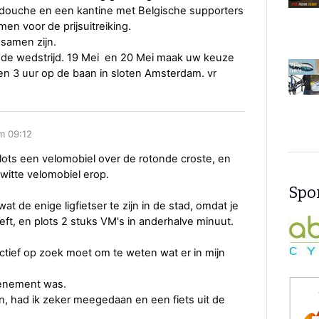
douche en een kantine met Belgische supporters
n voor de prijsuitreiking.
 samen zijn.
ende wedstrijd. 19 Mei en 20 Mei maak uw keuze
een 3 uur op de baan in sloten Amsterdam. vr
e
m 09:12
lots een velomobiel over de rotonde croste, en
witte velomobiel erop.
Spon
t de enige ligfietser te zijn in de stad, omdat je
treft, en plots 2 stuks VM's in anderhalve minuut.
 actief op zoek moet om te weten wat er in mijn
venement was.
en, had ik zeker meegedaan en een fiets uit de