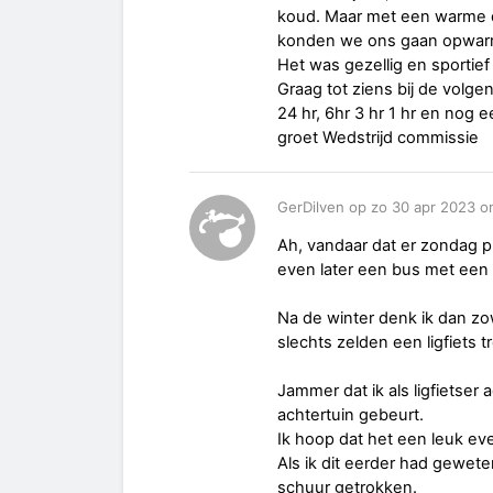
koud. Maar met een warme 
konden we ons gaan opwarme
Het was gezellig en sportief
Graag tot ziens bij de volg
24 hr, 6hr 3 hr 1 hr en nog 
groet Wedstrijd commissi
GerDilven op zo 30 apr 2023 o
Ah, vandaar dat er zondag p
even later een bus met een 
Na de winter denk ik dan zowa
slechts zelden een ligfiets 
Jammer dat ik als ligfietser
achtertuin gebeurt.
Ik hoop dat het een leuk e
Als ik dit eerder had gewet
schuur getrokken.