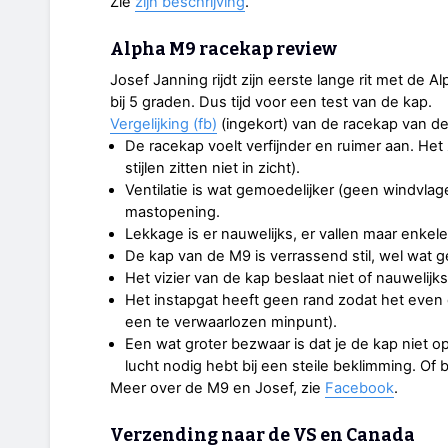
Zie
zijn beschrijving
.
Alpha M9 racekap review
Josef Janning rijdt zijn eerste lange rit met de 
bij 5 graden. Dus tijd voor een test van de kap.
Vergelijking (fb)
(ingekort) van de racekap van d
De racekap voelt verfijnder en ruimer aan. Het 
stijlen zitten niet in zicht).
Ventilatie is wat gemoedelijker (geen windvlagen
mastopening.
Lekkage is er nauwelijks, er vallen maar enkele
De kap van de M9 is verrassend stil, wel wat 
Het vizier van de kap beslaat niet of nauwelijks
Het instapgat heeft geen rand zodat het even du
een te verwaarlozen minpunt).
Een wat groter bezwaar is dat je de kap niet o
lucht nodig hebt bij een steile beklimming. Of 
Meer over de M9 en Josef, zie
Facebook
.
Verzending naar de VS en Canada