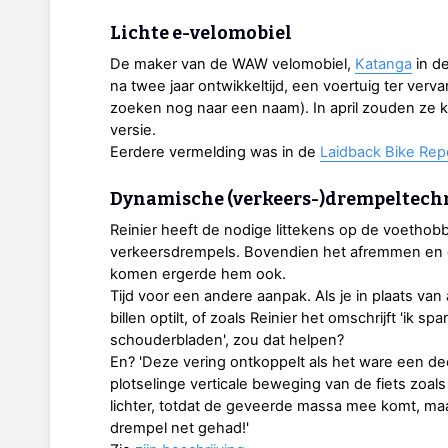
Lichte e-velomobiel
De maker van de WAW velomobiel,
Katanga
in d
na twee jaar ontwikkeltijd, een voertuig ter verv
zoeken nog naar een naam). In april zouden ze k
versie.
Eerdere vermelding was in de
Laidback Bike Rep
Dynamische (verkeers-)drempeltech
Reinier heeft de nodige littekens op de voethobb
verkeersdrempels. Bovendien het afremmen en 
komen ergerde hem ook.
Tijd voor een andere aanpak. Als je in plaats van al
billen optilt, of zoals Reinier het omschrijft 'ik 
schouderbladen', zou dat helpen?
En? 'Deze vering ontkoppelt als het ware een dee
plotselinge verticale beweging van de fiets zoals 
lichter, totdat de geveerde massa mee komt, m
drempel net gehad!'