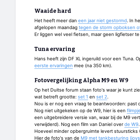
Waaide hard
Het heeft meer dan
een jaar niet gestormd
. In h
afgelopen maandag
tegen de storm opboksen o
Er liggen wel veel fietsen, maar geen ligfietser te
Tuna ervaring
Hans heeft zijn DF XL ingeruild voor een Tuna. Op 
eerste ervaringen
mee (na 350 km).
Fotovergelijking Alpha M9 en W9
Op het Duitse forum staan foto's waar je kunt zi
wat betreft grootte:
set 1
en
set 2
.
Nou is er nog een vraag te beantwoorden: past 
Nog niet uitgekeken op de W9, hier is een
filmpj
een uitgebreidere versie van, waar bij de M9 vert
verwijderd). Nog een film van Daniel over
de W9
.
Hoeveel minder opbergruimte levert stuursticks 
Hier de foto's van de
M9 met tankbesturing (joy