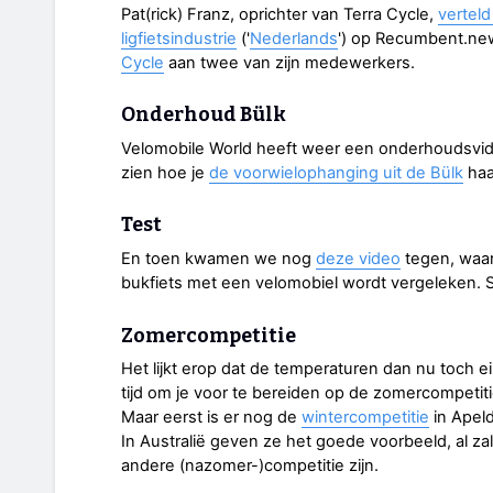
Pat(rick) Franz, oprichter van Terra Cycle,
verteld
ligfietsindustrie
('
Nederlands
') op Recumbent.n
Cycle
aan twee van zijn medewerkers.
Onderhoud Bülk
Velomobile World heeft weer een onderhoudsvid
zien hoe je
de voorwielophanging uit de Bülk
haa
Test
En toen kwamen we nog
deze video
tegen, waar
bukfiets met een velomobiel wordt vergeleken. Spo
Zomercompetitie
Het lijkt erop dat de temperaturen dan nu toch e
tijd om je voor te bereiden op de zomercompetit
Maar eerst is er nog de
wintercompetitie
in Apel
In Australië geven ze het goede voorbeeld, al za
andere (nazomer-)competitie zijn.