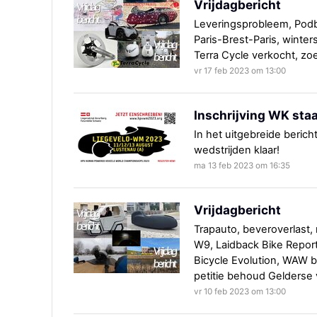
Vrijdagbericht
Leveringsprobleem, Podbi
Paris-Brest-Paris, winter
Terra Cycle verkocht, zo
vr 17 feb 2023 om 13:00
Inschrijving WK staa
In het uitgebreide bericht
wedstrijden klaar!
ma 13 feb 2023 om 16:35
Vrijdagbericht
Trapauto, beveroverlast, r
W9, Laidback Bike Report
Bicycle Evolution, WAW b
petitie behoud Gelderse
vr 10 feb 2023 om 13:00