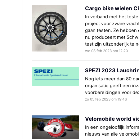
Cargo bike wielen CB
In verband met het test
project voor zware vrach
gaan testen. Ze hebben o
nu produceert met Schwa
test zijn uitzonderlijk te
wo 08 feb 2023 om 12:20
SPEZI 2023 Lauchrin
Nog iets meer dan 80 da
organisatie geeft een inz
voorbereidingen voor de
zo 05 feb 2023 om 19:46
Velomobile world vi
In een ongelooflijk info
nieuws van alle velomob