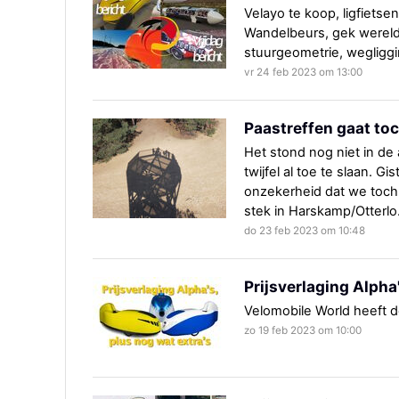
Velayo te koop, ligfietsen
Wandelbeurs, gek wereldr
stuurgeometrie, wegliggi
vr 24 feb 2023 om 13:00
Paastreffen gaat to
Het stond nog niet in de
twijfel al toe te slaan. 
onzekerheid dat we toch
stek in Harskamp/Otterlo. 
do 23 feb 2023 om 10:48
Prijsverlaging Alpha
Velomobile World heeft d
zo 19 feb 2023 om 10:00