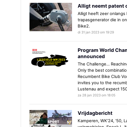
Alligt neemt patent 
Alligt heeft zeer onlang
trapasgenerator die in on
Bike2.
di 31 jan 2023 om 19:29
Program World Cha
announced
The Challenge... Reachi
Only the best combinati
Recumbent Bike Club Vor
invites you to the recum
Lustenau and expect 150 
za 28 jan 2023 om 18:05
Vrijdagbericht
Kamperen, WK'24, '50, La