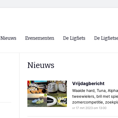
Nieuws
Evenementen
De Ligfiets
De Ligfiets
Voorpagina
Evenementen
Fietsen
Overzicht
Nieuws
Archief
Winkels
WK Ligfietsen 2026
Ligfietsvereningi
RSS
Vrijdagbericht
Lokale Fietsvere
Paastreffen
Waaide hard, Tuna, Alph
tweewielers, bril met spi
CycleVision
EHPVA & EuSup
zomercompetitie, zoekpl
vr 17 mrt 2023 om 13:00
Oliebollentocht
Forum ligfietser