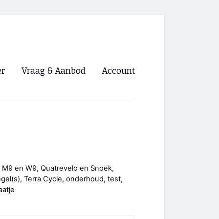
er
Vraag & Aanbod
Account
Inloggen
Registreren
ng NVHPV
nigingen
a M9 en W9, Quatrevelo en Snoek,
egel(s), Terra Cycle, onderhoud, test,
ino 🡺
aatje
s.nl 🡺