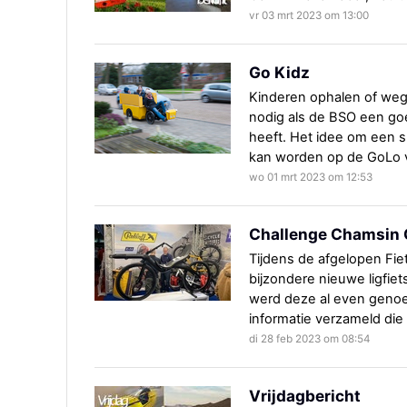
vr 03 mrt 2023 om 13:00
Go Kidz
Kinderen ophalen of weg
nodig als de BSO een go
heeft. Het idee om een 
kan worden op de GoLo vr
wo 01 mrt 2023 om 12:53
Challenge Chamsin
Tijdens de afgelopen Fi
bijzondere nieuwe ligfiet
werd deze al even geno
informatie verzameld die
di 28 feb 2023 om 08:54
Vrijdagbericht