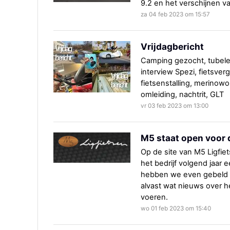
9.2 en het verschijnen v
za 04 feb 2023 om 15:57
Vrijdagbericht
Camping gezocht, tubele
interview Spezi, fietsve
fietsenstalling, merinow
omleiding, nachtrit, GLT
vr 03 feb 2023 om 13:00
M5 staat open voor
Op de site van M5 Ligfie
het bedrijf volgend jaar
hebben we even gebeld m
alvast wat nieuws over he
voeren.
wo 01 feb 2023 om 15:40