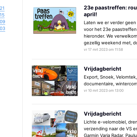
23e paastreffen: rou
21
april!
15
09
Laten we er verder geen 
03
voor het 23e paastreffen 
hieronder. We verwelkome
gezellig weekend met, doo
vr 17 mrt 2023 om 11:58
Vrijdagbericht
Export, Snoek, Velomtek,
documentaire, wintercompe
vr 10 mrt 2023 om 13:00
Vrijdagbericht
Lichte e-velomobiel, dre
verzending naar de VS en
Garmin Varia Radar, Paulu