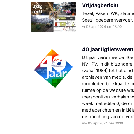
Vrijdagbericht
Texel, Pasen, WK, sleurhu
Spezi, goederenvervoer,
vr 05 apr 2024 om 13:00
40 jaar ligfietsveren
Dit jaar vieren we de 40e
NVHPV. In dit bijzondere
(vanaf 1984) tot het eind 
archieven van media, de 
(oud)leden bij elkaar te 
ruimte op de website waar
(persoonlijke) verhalen
week met editie 0, de ont
mediaberichten en initiële
de oprichting van de ver
wo 03 apr 2024 om 09:00