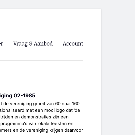
er
Vraag & Aanbod
Account
Inloggen
Registreren
ng NVHPV
niging 02-1985
nigingen
t de vereniging groeit van 60 naar 160
sionaliseerd met een mooi logo dat 'de
ino 🡺
strijden en demonstraties zijn een
 programma's van lokale feesten en
s.nl 🡺
mers en de vereniging krijgen daarvoor