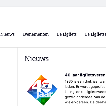
Nieuws
Evenementen
De Ligfiets
De Ligfiets
Voorpagina
Evenementen
Fietsen
Overzicht
Nieuws
Archief
Winkels
WK Ligfietsen 2026
Ligfietsvereningi
RSS
40 jaar ligfietsvere
Lokale Fietsvere
Paastreffen
1985 is een druk jaar wan
leden. Er wordt geprofes
CycleVision
EHPVA & EuSup
lading' dekt. Ligfietswed
gewild onderdeel van de
Oliebollentocht
Forum ligfietser
wielerkoersen. De deelne