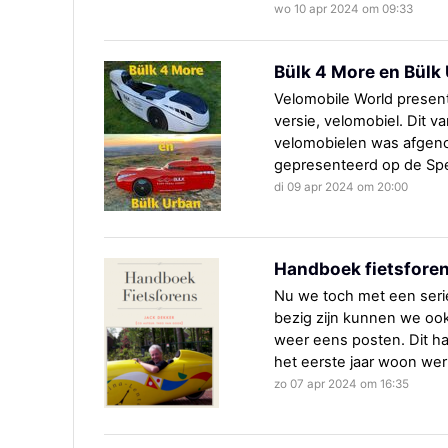
wo 10 apr 2024 om 09:33
Bülk 4 More en Bülk
Velomobile World presen
versie, velomobiel. Dit 
velomobielen was afge
gepresenteerd op de Spe
di 09 apr 2024 om 20:00
Handboek fietsfore
Nu we toch met een serie
bezig zijn kunnen we ook
weer eens posten. Dit h
het eerste jaar woon we
zo 07 apr 2024 om 16:35