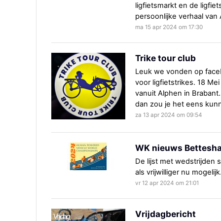
ligfietsmarkt en de ligfi
persoonlijke verhaal van
ma 15 apr 2024 om 17:30
Trike tour club
Leuk we vonden op faceb
voor ligfietstrikes. 18 Me
vanuit Alphen in Brabant.
dan zou je het eens kun
za 13 apr 2024 om 09:54
WK nieuws Bettesh
De lijst met wedstrijden s
als vrijwilliger nu mogelijk
vr 12 apr 2024 om 21:01
Vrijdagbericht