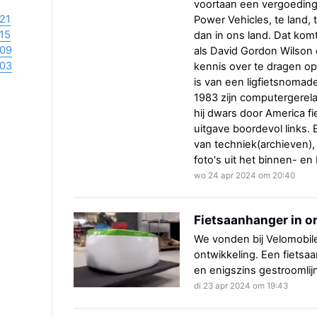
voortaan een vergoeding.
21
Power Vehicles, te land, 
15
dan in ons land. Dat komt
09
als David Gordon Wilson
03
kennis over te dragen op
is van een ligfietsnomade
1983 zijn computergerela
hij dwars door America fi
uitgave boordevol links.
van techniek(archieven), 
foto's uit het binnen- en
wo 24 apr 2024 om 20:40
Fietsaanhanger in o
We vonden bij Velomobil
ontwikkeling. Een fietsa
en enigszins gestroomlijn
di 23 apr 2024 om 19:43