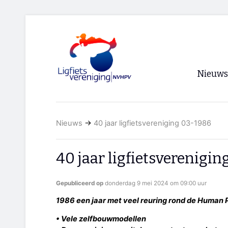
Nieuws
Voorpagi
Nieuws
→
40 jaar ligfietsvereniging 03-1986
Archief
RSS
40 jaar ligfietsverenigi
Gepubliceerd op
donderdag 9 mei 2024 om 09:00 uur
1986 een jaar met veel reuring rond de Human 
• Vele zelfbouwmodellen