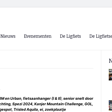
Nieuws
Evenementen
De Ligfiets
De Ligfiets
Voorpagina
Evenementen
Fietsen
Overzicht
N
Archief
Winkels
WK Ligfietsen 2026
Ligfietsvereningi
RSS
Lokale Fietsvere
Paastreffen
r
CycleVision
EHPVA & EuSup
4M en Urban, fietsaanhanger (I & II), senior snelt door
ichting, Spezi 2024, Kanjer Mountain Challenge, GOL,
Oliebollentocht
Forum ligfietser
espot, Trisled Aquila, ei, zoekplaatje