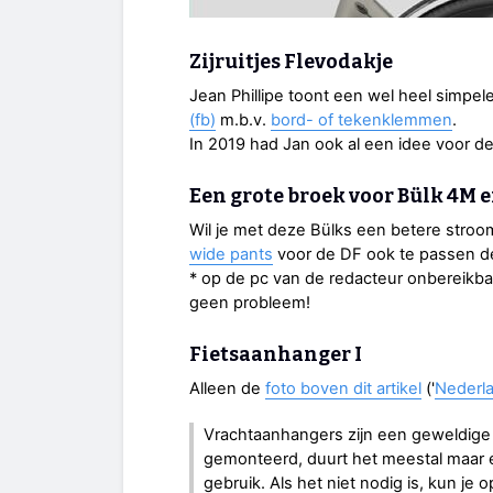
Zijruitjes Flevodakje
Jean Phillipe toont een wel heel simpe
(fb)
m.b.v.
bord- of tekenklemmen
.
In 2019 had Jan ook al een idee voor 
Een grote broek voor Bülk 4M 
Wil je met deze Bülks een betere stroo
wide pants
voor de DF ook te passen de
* op de pc van de redacteur onbereikbaa
geen probleem!
Fietsaanhanger I
Alleen de
foto boven dit artikel
('
Nederl
Vrachtaanhangers zijn een geweldige a
gemonteerd, duurt het meestal maar e
gebruik. Als het niet nodig is, kun je op