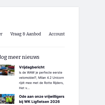
er
Vraag & Aanbod
Account
Inloggen
og meer nieuws
Registreren
ng NVHPV
Vrijdagbericht
Is de WAW je perfecte eerste
nigingen
velomobiel?, Milan 4.2 Unicorn
rijdt mee met de Rotte Rijders,
Het v...
ino 🡺
Ode aan onze vrijwilligers
s.nl 🡺
bij WK Ligfietsen 2026