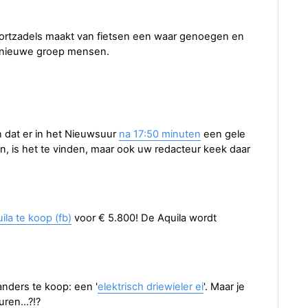
ortzadels maakt van fietsen een waar genoegen en
e nieuwe groep mensen.
 dat er in het Nieuwsuur
na 17:50 minuten
een gele
en, is het te vinden, maar ook uw redacteur keek daar
ila te koop (fb)
voor € 5.800! De Aquila wordt
anders te koop: een '
elektrisch driewieler ei
'. Maar je
ren...?!?