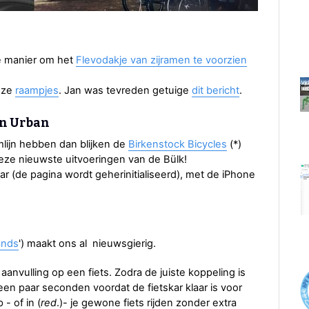
le manier om het
Flevodakje van zijramen te voorzien
deze
raampjes
. Jan was tevreden getuige
dit bericht
.
en Urban
mlijn hebben dan blijken de
Birkenstock Bicycles
(*)
ze nieuwste uitvoeringen van de Bülk!
r (de pagina wordt geherinitialiseerd), met de iPhone
ands
') maakt ons al nieuwsgierig.
anvulling op een fiets. Zodra de juiste koppeling is
en paar seconden voordat de fietskar klaar is voor
 - of in (
red
.)- je gewone fiets rijden zonder extra