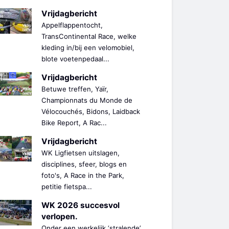
Vrijdagbericht
Appelflappentocht,
TransContinental Race, welke
kleding in/bij een velomobiel,
blote voetenpedaal...
Vrijdagbericht
Betuwe treffen, Yaïr,
Championnats du Monde de
Vélocouchés, Bidons, Laidback
Bike Report, A Rac...
Vrijdagbericht
WK Ligfietsen uitslagen,
disciplines, sfeer, blogs en
foto's, A Race in the Park,
petitie fietspa...
WK 2026 succesvol
verlopen.
Onder een werkelijk ‘stralende’