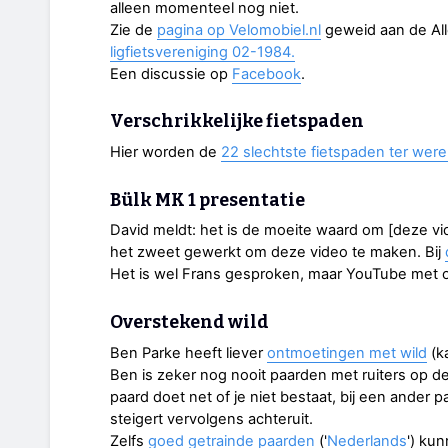
alleen momenteel nog niet.
Zie de
pagina op Velomobiel.nl
geweid aan de Al
ligfietsvereniging 02-1984.
Een discussie op
Facebook
.
Verschrikkelijke fietspaden
Hier worden de
22 slechtste fietspaden ter were
Bülk MK 1 presentatie
David meldt: het is de moeite waard om [deze vid
het zweet gewerkt om deze video te maken. Bij
Het is wel Frans gesproken, maar YouTube met ond
Overstekend wild
Ben Parke heeft liever
ontmoetingen met wild
(k
Ben is zeker nog nooit paarden met ruiters op
paard doet net of je niet bestaat, bij een ander p
steigert vervolgens achteruit.
Zelfs
goed getrainde paarden
('
Nederlands
') ku