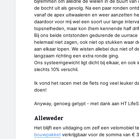
bijremmen om alledrie de wielen in de buurt van
de bocht uit als gevolg. Na een paar ronden ont
vanaf de apex uitwaaieren en weer aanzetten het
daardoor voor mij wel een soort uur lange interv
topsnelheden, maar kon (hem kennende half dri
Bij ons beide ontstonden gedurende de uurrace 
helemaal niet zagen, ook niet op stukken waar d
aan elkaar lopen. We wisten allebei dus niet of d
langzaam richting een extra ronde ging.
Ons systeemgewicht ligt dicht bij elkaar, en oo
slechts 10% verschil.
Ik vond het racen met de fiets nog veel leuker da
doen!
Anyway, genoeg getypt - met dank aan HT LifeSt
Alleweder
Het blijft een uitdaging om zelf een velomobiel 
bouwpakket
verkrijgbaar voor de somma van € 3