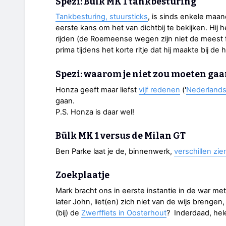
Spezi: Bülk MK 1 tankbesturing
Tankbesturing, stuursticks
, is sinds enkele maan
eerste kans om het van dichtbij te bekijken. Hij 
rijden (de Roemeense wegen zijn niet de meest f
prima tijdens het korte ritje dat hij maakte bij de 
Spezi: waarom je niet zou moeten ga
Honza geeft maar liefst
vijf redenen
('
Nederland
gaan.
P.S. Honza is daar wel!
Bülk MK 1 versus de Milan GT
Ben Parke laat je de, binnenwerk,
verschillen zi
Zoekplaatje
Mark bracht ons in eerste instantie in de war me
later John, liet(en) zich niet van de wijs brengen
(bij) de
Zwerffiets in Oosterhout
? Inderdaad, hele