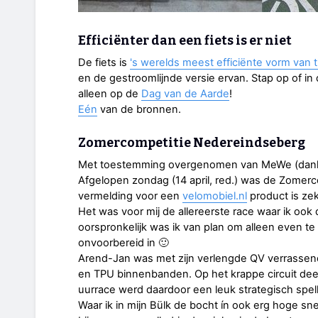
Efficiënter dan een fiets is er niet
De fiets is
's werelds meest efficiënte vorm van t
en de gestroomlijnde versie ervan. Stap op of in d
alleen op de
Dag van de Aarde
!
Eén
van de bronnen.
Zomercompetitie Nedereindseberg
Met toestemming overgenomen van MeWe (dank 
Afgelopen zondag (14 april, red.) was de Zomer
vermelding voor een
velomobiel.nl
product is zek
Het was voor mij de allereerste race waar ik oo
oorspronkelijk was ik van plan om alleen even te
onvoorbereid in 🙂
Arend-Jan was met zijn verlengde QV verrassend 
en TPU binnenbanden. Op het krappe circuit dee
uurrace werd daardoor een leuk strategisch spell
Waar ik in mijn Bülk de bocht ín ook erg hoge s