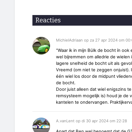
Reacties
MichielAdriaan op za 27 apr 2024 om 00
''Waar ik in mijn Bülk de bocht ín oo
wel bijremmen om alledrie de wielen
lagere snelheid de bocht uit als gevol
Vreemd (om niet te zeggen onjuist). 
één wiel los door de midpunt vlieden
de bocht.
Door juist alleen dat wiel enigszins
remsysteem mogelijk is) houd je de v
kantelen te ondervangen. Praktijkerv
A.vanLent op di 30 apr 2024 om 22:28
Apart dat Ben wel benoemt dat de GT 