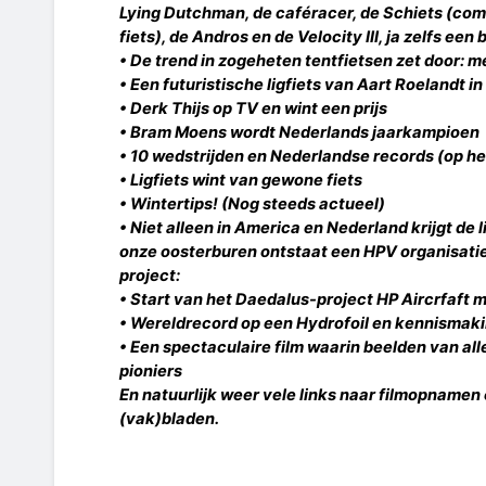
Lying Dutchman, de caféracer, de Schiets (com
fiets), de Andros en de Velocity III, ja zelfs een 
• De trend in zogeheten tentfietsen zet door:
• Een futuristische ligfiets van Aart Roelandt
• Derk Thijs op TV en wint een prijs
• Bram Moens wordt Nederlands jaarkampioen
• 10 wedstrijden en Nederlandse records (op he
• Ligfiets wint van gewone fiets
• Wintertips! (Nog steeds actueel)
• Niet alleen in America en Nederland krijgt de l
onze oosterburen ontstaat een HPV organisatie
project:
• Start van het Daedalus-project HP Aircrfaft 
• Wereldrecord op een Hydrofoil en kennismak
• Een spectaculaire film waarin beelden van al
pioniers
En natuurlijk weer vele links naar filmopnamen 
(vak)bladen.