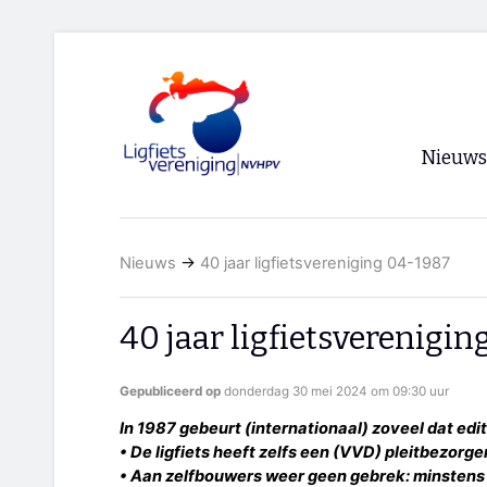
Nieuws
Voorpagi
Nieuws
→
40 jaar ligfietsvereniging 04-1987
Archief
RSS
40 jaar ligfietsverenigi
Gepubliceerd op
donderdag 30 mei 2024 om 09:30 uur
In 1987 gebeurt (internationaal) zoveel dat editi
• De ligfiets heeft zelfs een (VVD) pleitbezorg
• Aan zelfbouwers weer geen gebrek: minstens