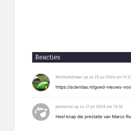
Reacties
MichielAdriaan op za 20 jul 2024 om 11:2
https://scientias.nl/goed-nieuws-voo
janmarcel op zo 21 jul 2024 om 13:32
Heel knap die prestatie van Marco Rug