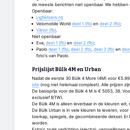
de meeste berichten niet openbaar. We hebben de
Openbaar:
Ligfietsers.nl
;
Velomobile World
deel 1 (fb)
en
deel 2 (fb)
;
Viktor (fb)
.
Niet openbaar:
Eva,
deel 1 (fb)
en
deel 2 (fb)
;
Paolo
deel 1 (fb)
,
deel 2 (fb)
,
deel 3 (fb)
en
deel
foto's van Paolo.
Prijslijst Bülk 4M en Urban
Nadat de eerste 30 Bülk 4 More (4M) voor €5.9
site
(nog niet helemaal compleet). Alle prijzen zi
De basisprijs voor de Bülk 4 M is € 5053, 38. Voo
exclusief BTW).
De Bülk 4M is alleen leverbaar in de kleuren wit,
De Bülk Urban is in vele kleuren te leveren, voor 
toerkap, spiegels, de gecombineerde deksel. E
worden.
Extra's zoals verlichting (electra), versnellingen 