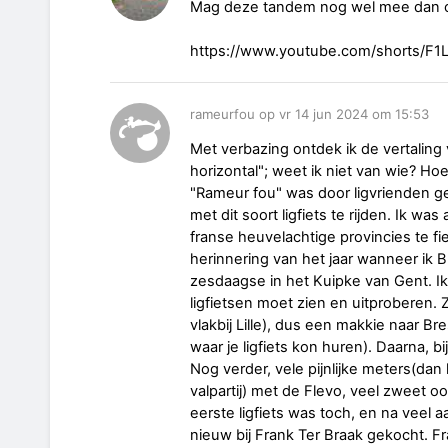
Mag deze tandem nog wel mee dan of
https://www.youtube.com/shorts/F
rameurfou op vr 14 jun 2024 om 15:53
Met verbazing ontdek ik de vertaling 
horizontal"; weet ik niet van wie? Ho
"Rameur fou" was door ligvrienden g
met dit soort ligfiets te rijden. Ik was
franse heuvelachtige provincies te fi
herinnering van het jaar wanneer ik 
zesdaagse in het Kuipke van Gent. I
ligfietsen moet zien en uitproberen. Z
vlakbij Lille), dus een makkie naar Bre
waar je ligfiets kon huren). Daarna, b
Nog verder, vele pijnlijke meters(d
valpartij) met de Flevo, veel zweet oo
eerste ligfiets was toch, en na veel a
nieuw bij Frank Ter Braak gekocht. F