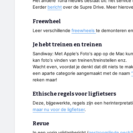
Het andere Tuna nieuws bestaat uit: het service 
Eerder
bericht
over de Supre Drive. Meer hierove
Freewheel
Leer verschillende
freewheels
te demonteren en
Je hebt treinen en treinen
Sandiway: Met Apple's Foto's app op de Mac kun 
kan foto's vinden van treinen/treinstellen enz.
Wacht even, voordat je denkt dat dit niets te ma
een aparte categorie aangemaakt met de naam
reken maar!
Ethische regels voor ligfietsers
Deze, bijgewerkte, regels zijn een herinterpreta
maar nu voor de ligfietser
.
Revue
In een vorig vrijdagbericht (
gestroomlijnde pech?