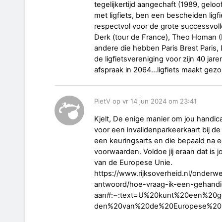
tegelijkertijd aangechaft (1989, geloof 
met ligfiets, ben een bescheiden ligf
respectvol voor de grote successvolle
Derk (tour de France), Theo Homan (Pa
andere die hebben Paris Brest Pari
de ligfietsvereniging voor zijn 40 ja
afspraak in 2064...ligfiets maakt gez
PietV op vr 14 jun 2024 om 23:41
Kjelt, De enige manier om jou handic
voor een invalidenparkeerkaart bij d
een keuringsarts en die bepaald na e
voorwaarden. Voldoe jij eraan dat is j
van de Europese Unie.
https://www.rijksoverheid.nl/onderw
antwoord/hoe-vraag-ik-een-gehandi
aan#:~:text=U%20kunt%20een%20ge
den%20van%20de%20Europese%20U