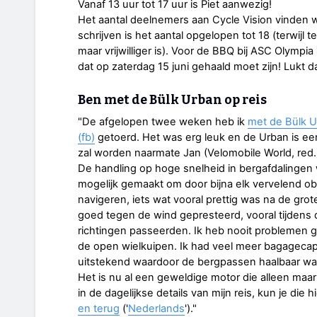
Vanaf 13 uur tot 17 uur is Piet aanwezig!
Het aantal deelnemers aan Cycle Vision vinden wij
schrijven is het aantal opgelopen tot 18 (terwijl
maar vrijwilliger is). Voor de BBQ bij ASC Olymp
dat op zaterdag 15 juni gehaald moet zijn! Lukt 
Ben met de Bülk Urban op reis
"De afgelopen twee weken heb ik
met de Bülk Ur
(fb)
getoerd. Het was erg leuk en de Urban is een
zal worden naarmate Jan (Velomobile World, red.)
De handling op hoge snelheid in bergafdalingen w
mogelijk gemaakt om door bijna elk vervelend ob
navigeren, iets wat vooral prettig was na de grote
goed tegen de wind gepresteerd, vooral tijdens 
richtingen passeerden. Ik heb nooit problemen 
de open wielkuipen. Ik had veel meer bagagecapac
uitstekend waardoor de bergpassen haalbaar wa
Het is nu al een geweldige motor die alleen maar
in de dagelijkse details van mijn reis, kun je die h
en terug
('
Nederlands
')."