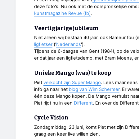
deze foto's. Nu ook met de oorspronkelijke omsla
kunstmagazine Revue (fb)
.
Veertigjarige jubileum
Niet alleen wij bestaan 40 jaar, ook Rameur fou (m
ligfietser
('
Nederlands
').
Tijdens de 6-daagse van Gent (1984), op de vel
er dat jaar een ligfietsdemo, met Bram Moens,
Unieke Mango (was) te koop
Piet
verkocht zijn Super Mango
. Lees maar eens 
info ga naar het
blog van Wim Schermer
. Er war
één deze Mango kopen. De Mango verhuist naar 
Piet rijdt nu in een
Different
. En over de Differen
Cycle Vision
Zondagmiddag, 23 juni, komt Piet met zijn Differ
graag een keer live willen zien.