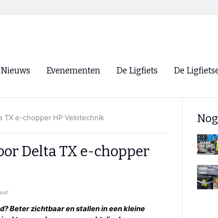
Nieuws
Evenementen
De Ligfiets
De Ligfiets
Voorpagina
Evenementen
Fietsen
Overzicht
Nog
a TX e-chopper HP Velotechnik
Archief
Winkels
WK Ligfietsen 2026
Ligfietsvereningi
RSS
oor Delta TX e-chopper
Lokale Fietsvere
Paastreffen
CycleVision
EHPVA & EuSup
uur
Oliebollentocht
Forum ligfietser
ad? Beter zichtbaar en stallen in een kleine