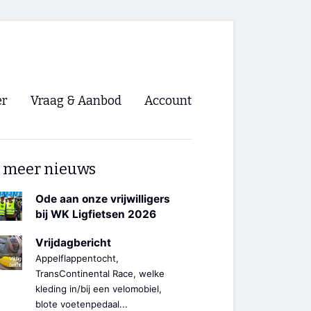
er
Vraag & Aanbod
Account
Inloggen
 meer nieuws
Registreren
ng NVHPV
Ode aan onze vrijwilligers
bij WK Ligfietsen 2026
nigingen
Vrijdagbericht
Appelflappentocht,
ino 🡺
TransContinental Race, welke
kleding in/bij een velomobiel,
s.nl 🡺
blote voetenpedaal...