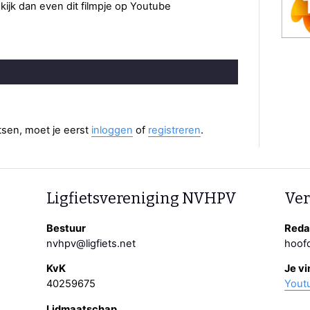
kijk dan even dit filmpje op Youtube
aatsen, moet je eerst
inloggen
of
registreren
.
Ligfietsvereniging NVHPV
Ver
Bestuur
Redac
nvhpv@ligfiets.net
hoofd
KvK
Je vi
40259675
Yout
Lidmaatschap