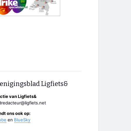
enigingsblad Ligfiets&
tie van Ligfiets&
redacteur@ligfiets.net
ndt ons ook op:
ube
en
BlueSky