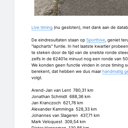
Live timing
(nu gesloten), met dank aan de datab
De eindresultaten staan op
Sporthive
, geniet te
"lapcharts" funtie. In het laatste kwartier probe
te steken door de tijd van de snelste ronde stee
zelfs in de 62401e minuut nog een ronde van 50
We konden geen functie vinden in onze timing so
berekent, dat hebben we dus maar
handmatig g
volgt.
Arend-Jan van Lent 780,31 km
Jonathan Schmidt 688,36 km
Jan Kranczoch 621,76 km
Alexander Kamminga 528,33 km
Johannes van Slageren 437,71 km
Mark Veloquest 309,54 km
Dieter Hanneman 130,86 km