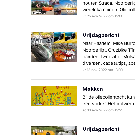
houten Strada, Noorderlig
wereldkampioen, Olieboll
vr 25 nov 2022 om 13:00
Vrijdagbericht
Naar Haarlem, Mike Burro
Noorderligt, Cruzbike TTri
banden, tweezitter Mulsa
diversen, cadeautips, zo
vr 18 nov 2022 om 13:00
Mokken
Bij de oliebollentocht k
een sticker. Het ontwer
zo 13 nov 2022 om 13:25
Vrijdagbericht