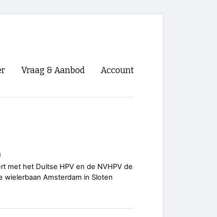
er
Vraag & Aanbod
Account
Inloggen
Registreren
ng NVHPV
n
nigingen
ert met het Duitse HPV en de NVHPV de
e wielerbaan Amsterdam in Sloten
ino 🡺
s.nl 🡺