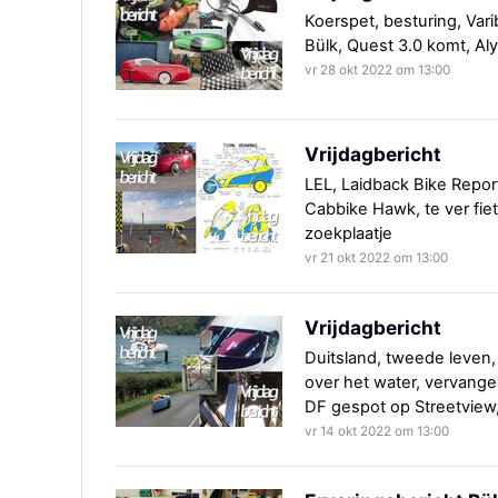
Koerspet, besturing, Vari
Bülk, Quest 3.0 komt, Alys
vr 28 okt 2022 om 13:00
Vrijdagbericht
LEL, Laidback Bike Repor
Cabbike Hawk, te ver fiet
zoekplaatje
vr 21 okt 2022 om 13:00
Vrijdagbericht
Duitsland, tweede leven, 
over het water, vervangen
DF gespot op Streetview,
vr 14 okt 2022 om 13:00