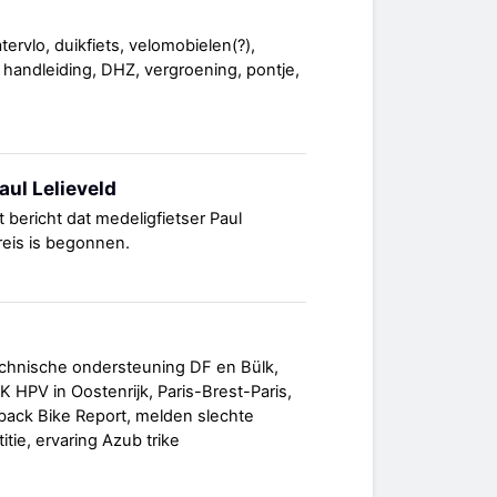
atervlo, duikfiets, velomobielen(?),
, handleiding, DHZ, vergroening, pontje,
aul Lelieveld
 bericht dat medeligfietser Paul
 reis is begonnen.
chnische ondersteuning DF en Bülk,
 HPV in Oostenrijk, Paris-Brest-Paris,
dback Bike Report, melden slechte
tie, ervaring Azub trike