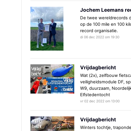
Jochem Leemans re
De twee wereldrecords d
op de 100 mile en 100 ki
record organisatie.
di 06 dec 2022 om 19:30
Vrijdagbericht
Wat (2x), zelfbouw fietsc
veiligheidsmodule DF, s
W9, duurzaam, Noordelijk
Elfstedentocht
vr 02 dec 2022 om 13:00
Vrijdagbericht
Winters tochtje, trapond