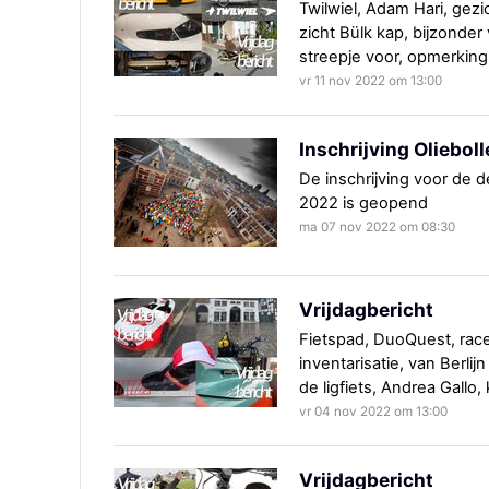
Twilwiel, Adam Hari, gezi
zicht Bülk kap, bijzonder 
streepje voor, opmerking
vr 11 nov 2022 om 13:00
Inschrijving Oliebo
De inschrijving voor de 
2022 is geopend
ma 07 nov 2022 om 08:30
Vrijdagbericht
Fietspad, DuoQuest, race
inventarisatie, van Berlij
de ligfiets, Andrea Gallo,
vr 04 nov 2022 om 13:00
Vrijdagbericht