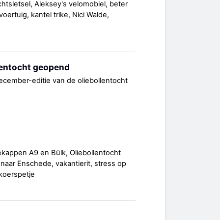
chtsletsel, Aleksey's velomobiel, beter
voertuig, kantel trike, Nici Walde,
llentocht geopend
december-editie van de oliebollentocht
kappen A9 en Bülk, Oliebollentocht
n naar Enschede, vakantierit, stress op
 koerspetje