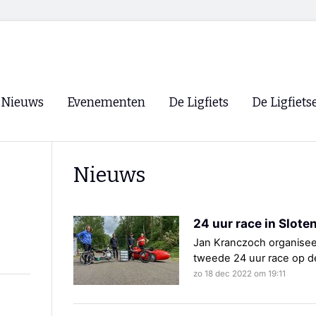
Nieuws
Evenementen
De Ligfiets
De Ligfiets
Voorpagina
Evenementen
Fietsen
Overzicht
Nieuws
Archief
Winkels
WK Ligfietsen 2026
Ligfietsvereningi
RSS
24 uur race in Slote
Lokale Fietsvere
Paastreffen
Jan Kranczoch organise
tweede 24 uur race op d
CycleVision
EHPVA & EuSup
zo 18 dec 2022 om 19:11
Oliebollentocht
Forum ligfietser