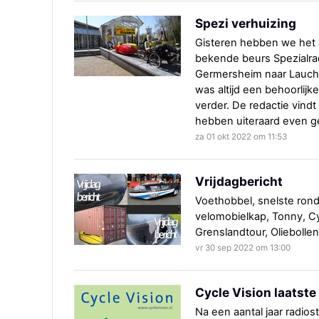
Spezi verhuizing
Gisteren hebben we het a
bekende beurs Spezialra
Germersheim naar Lauch
was altijd een behoorlijk
verder. De redactie vind
hebben uiteraard even g
za 01 okt 2022 om 11:53
Vrijdagbericht
Voethobbel, snelste rond
velomobielkap, Tonny, Cy
Grenslandtour, Oliebolle
vr 30 sep 2022 om 13:00
Cycle Vision laatste
Na een aantal jaar radios