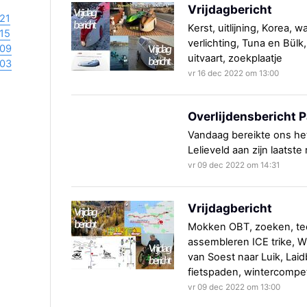
Vrijdagbericht
21
Kerst, uitlijning, Korea, w
15
verlichting, Tuna en Bülk
09
uitvaart, zoekplaatje
03
vr 16 dec 2022 om 13:00
Overlijdensbericht P
Vandaag bereikte ons het
Lelieveld aan zijn laatste
vr 09 dec 2022 om 14:31
Vrijdagbericht
Mokken OBT, zoeken, te
assembleren ICE trike, WK
van Soest naar Luik, Lai
fietspaden, wintercompeti
vr 09 dec 2022 om 13:00