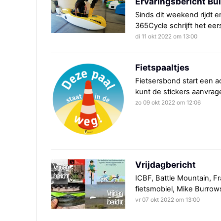
Ervaringsbericht Bü
Sinds dit weekend rijdt 
365Cycle schrijft het eer
di 11 okt 2022 om 13:00
Fietspaaltjes
Fietsersbond start een ac
kunt de stickers aanvrage
zo 09 okt 2022 om 12:06
Vrijdagbericht
ICBF, Battle Mountain, Fr
fietsmobiel, Mike Burrows
vr 07 okt 2022 om 13:00