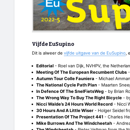
Vijfde EuSupino
Dit is alweer de
vijfde uitgave van de EuSupino
, 
Editorial
- Roel van Dijk, NVHPV, the Netherla
Meeting Of The European Recumbent Clubs
-
Autumn Tour Colle Fauniera
- Michael Ammann
The National Cycle Path Plan
- Maarten Sneep
In Defence Of The SnelFietsWeg
- by Brian R
The Wrong Way To Buy The Right Bicycle
- b
Nicci Walde’s 24 Hours World Record
- Nicci 
30 Hours And A Little Wiser
- Holger Seidel 
Presentation Of The Project 441
- Charles He
Mike Burrows And The Windcheetah
- Andre
The Windcheetah
- Pieter Veltman from the N