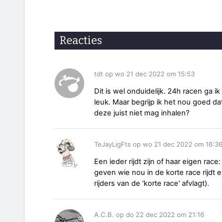
Reacties
tdt op wo 21 dec 2022 om 15:53
Dit is wel onduidelijk. 24h racen ga i
leuk. Maar begrijp ik het nou goed dat
deze juist niet mag inhalen?
TeJayLigFts op wo 21 dec 2022 om 16:3
Een ieder rijdt zijn of haar eigen race
geven wie nou in de korte race rijdt 
rijders van de 'korte race' afvlagt).
A.C.B. op do 22 dec 2022 om 21:16