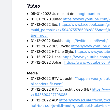
Video
05-01-2023 Jules met de
hoogtepunten
01-01-2023 Jules:
https://www.youtube.com
31-12-2022 Ibo:
https://www.facebook.com/gr
multi_permalinks=5940755785982885&notif_i
&ref=notif
31-12-2022 Saskia:
https://twitter.com/i/we
31-12-2022 365 Cycle:
https://www.youtube
31-12-2022 HT Life Style:
https://www.youtu
31-12-2022 Hans:
https://www.youtube.com
31-12-2022 Johan:
https://www.youtube.com
Media
31-12-2022 RTV Utrecht:
“Trappen voor je trak
bijzondere fietsen”
31-12-2022 RTV Utrecht video (FB)
https://w
v=543690427798085
31-12-2022 AD:
https://www.ad.nl/utrecht/toc
het-is-alsof-je-rijdt-met-grootbeeld-televisi