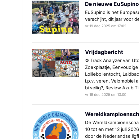
De nieuwe EuSupino 
EuSupino is het Europese 
verschijnt, dit jaar voor 
vr 19 dec 2025 om 17:02
Vrijdagbericht
⚙️ Track Analyzer van Ut
Zoekplaatje, Eenvoudige f
Lolliebollentocht, Laidb
i.p.v. veren, Velomobiel 
bi veilig?, Review Azub T
vr 19 dec 2025 om 13:00
Wereldkampioenscha
De Wereldkampioenschap
10 tot en met 12 juli 20
door de Nederlandse lig