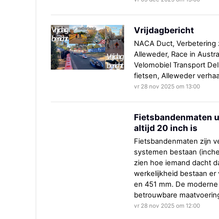
Vrijdagbericht
NACA Duct, Verbetering 
Alleweder, Race in Australi
Velomobiel Transport De
fietsen, Alleweder verhaa
vr 28 nov 2025 om 13:00
Fietsbandenmaten ui
altijd 20 inch is
Fietsbandenmaten zijn 
systemen bestaan (inches
zien hoe iemand dacht dat
werkelijkheid bestaan er
en 451 mm. De moderne
betrouwbare maatvoerin
vr 28 nov 2025 om 12:00