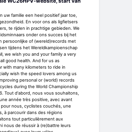
ale WC26HPV-website, start van
 uw familie een heel positief jaar toe,
zondheid. En voor ons als ligfietsers
ers, te rijden in prachtige gebieden. We
idsminnaars onder ons succes bij het
 persoonlijke of (wereld)records met
sen tijdens het Wereldkampioenschap
all, we wish you and your family a very
 all good health. And for us as
r with many kilometers to ride in
cially wish the speed lovers among us
improving personal or (world) records
icycles during the World Championship
. Tout d'abord, nous vous souhaitons,
, une année très positive, avec avant
 pour nous, cyclistes couchés, une
s, à parcourir dans des régions
tons tout particulièrement aux
 nous de réussir à (re)battre leurs