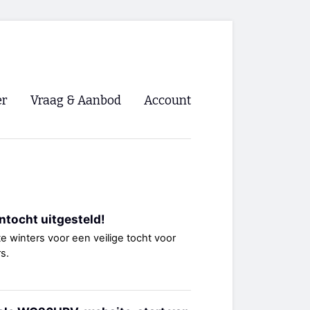
er
Vraag & Aanbod
Account
Inloggen
Registreren
ng NVHPV
ntocht uitgesteld!
nigingen
 winters voor een veilige tocht voor
s.
ino 🡺
s.nl 🡺