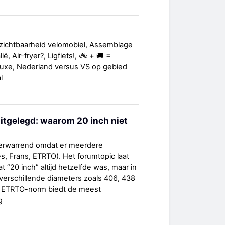
zichtbaarheid velomobiel, Assemblage
ë, Air-fryer?, Ligfiets!, 🚲 + 🚚 =
luxe, Nederland versus VS op gebied
l
tgelegd: waarom 20 inch niet
verwarrend omdat er meerdere
, Frans, ETRTO). Het forumtopic laat
 “20 inch” altijd hetzelfde was, maar in
 verschillende diameters zoals 406, 438
 ETRTO-norm biedt de meest
g