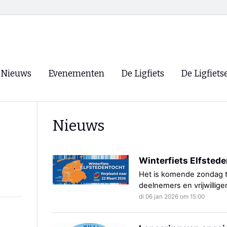
Nieuws
Evenementen
De Ligfiets
De Ligfiets
Voorpagina
Evenementen
Fietsen
Overzicht
Nieuws
Archief
Winkels
WK Ligfietsen 2026
Ligfietsvereningi
RSS
Winterfiets Elfstede
Lokale Fietsvere
Paastreffen
Het is komende zondag te
deelnemers en vrijwilliger
CycleVision
EHPVA & EuSup
di 06 jan 2026 om 15:00
Oliebollentocht
Forum ligfietser