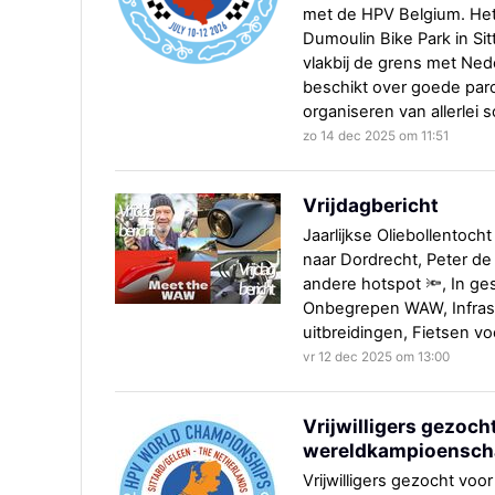
met de HPV Belgium. Het 
Dumoulin Bike Park in Sit
vlakbij de grens met Nede
beschikt over goede parc
organiseren van allerlei 
zo 14 dec 2025 om 11:51
Vrijdagbericht
Jaarlijkse Oliebollentocht 
naar Dordrecht, Peter de
andere hotspot 🔦, In gesp
Onbegrepen WAW, Infrast
uitbreidingen, Fietsen vo
vr 12 dec 2025 om 13:00
Vrijwilligers gezoc
wereldkampioensc
Vrijwilligers gezocht v