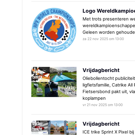
Logo Wereldkampioe
Met trots presenteren w
wereldkampioenschappen l
Geleen worden gehoude
za 22 nov 2025 om 13:00
Vrijdagbericht
Oliebollentocht publicitei
ligfietsfamilie, Catrike A
Fietsersbond pakt uit, vla
koplampen
vr 21 nov 2025 om 13:00
Vrijdagbericht
ICE trike Sprint X Pixel b