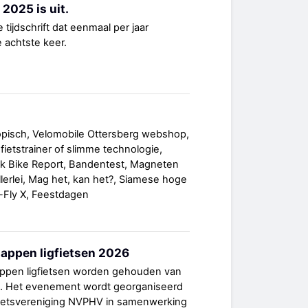
2025 is uit.
tijdschrift dat eenmaal per jaar
de achtste keer.
opisch, Velomobile Ottersberg webshop,
ietstrainer of slimme technologie,
ack Bike Report, Bandentest, Magneten
allerlei, Mag het, kan het?, Siamese hoge
i-Fly X, Feestdagen
ppen ligfietsen 2026
pen ligfietsen worden gehouden van
26. Het evenement wordt georganiseerd
fietsvereniging NVPHV in samenwerking