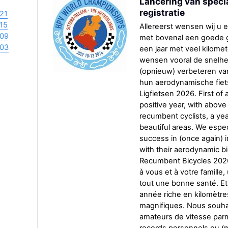
Lancering van speci
registratie
21
15
Allereerst wensen wij u en
09
met bovenal een goede ge
03
een jaar met veel kilomet
wensen vooral de snelhe
(opnieuw) verbeteren van
hun aerodynamische fiet
Ligfietsen 2026. First of 
positive year, with above
recumbent cyclists, a yea
beautiful areas. We espe
success in (once again) 
with their aerodynamic b
Recumbent Bicycles 2026
à vous et à votre famille
tout une bonne santé. Et
année riche en kilomètre
magnifiques. Nous souhai
amateurs de vitesse parmi