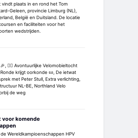
vindt plaats in en rond het Tom
tard-Geleen, provincie Limburg (NL),
rland, België en Duitsland. De locatie
oursen en faciliteiten voor het
soorten wedstrijden.
🎉, 🚴‍♀️ Avontuurlijke Velomobieltocht
 Ronde krijgt oorkonde 📜, De ietwat
rek met Peter Stull, Extra verlichting,
ructuur NL-BE, Northland Velo
orbij de weg
ht voor komende
happen
oor de Wereldkampioenschappen HPV