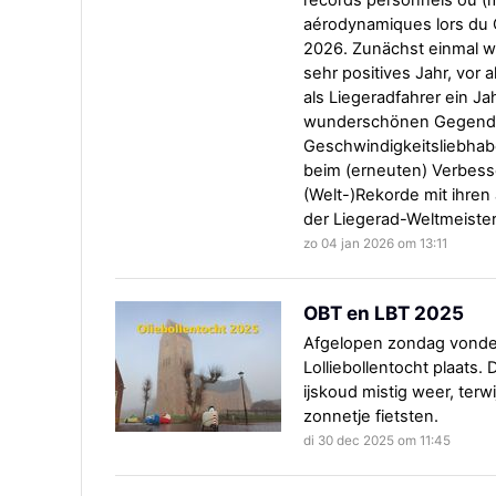
records personnels ou (m
aérodynamiques lors du
2026. Zunächst einmal wü
sehr positives Jahr, vor 
als Liegeradfahrer ein Jah
wunderschönen Gegenden
Geschwindigkeitsliebhabe
beim (erneuten) Verbesse
(Welt-)Rekorde mit ihre
der Liegerad-Weltmeiste
zo 04 jan 2026 om 13:11
OBT en LBT 2025
Afgelopen zondag vonden
Lolliebollentocht plaats.
ijskoud mistig weer, terwij
zonnetje fietsten.
di 30 dec 2025 om 11:45