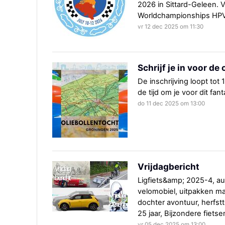
2026 in Sittard-Geleen. 
Worldchampionships HPV 
vr 12 dec 2025 om 11:30
Schrijf je in voor de
De inschrijving loopt to
de tijd om je voor dit fa
do 11 dec 2025 om 13:00
Vrijdagbericht
Ligfiets&amp; 2025-4, au
velomobiel, uitpakken ma
dochter avontuur, herfst
25 jaar, Bijzondere fietse
vr 05 dec 2025 om 13:00