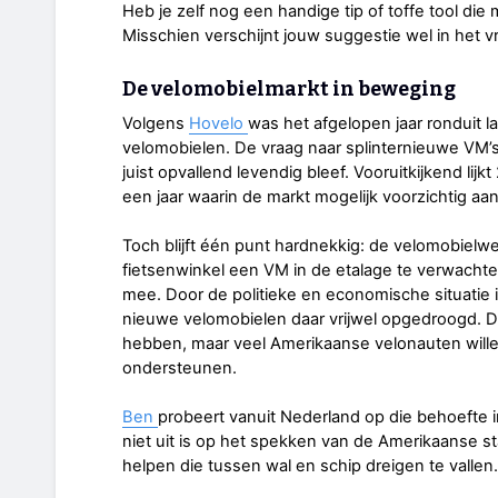
Heb je zelf nog een handige tip of toffe tool die
Misschien verschijnt jouw suggestie wel in het vr
De velomobielmarkt in beweging
Volgens
Hovelo
was het afgelopen jaar ronduit 
velomobielen. De vraag naar splinternieuwe VM’s 
juist opvallend levendig bleef. Vooruitkijkend lij
een jaar waarin de markt mogelijk voorzichtig aan
Toch blijft één punt hardnekkig: de velomobielwer
fietsenwinkel een VM in de etalage te verwachte
mee. Door de politieke en economische situatie 
nieuwe velomobielen daar vrijwel opgedroogd. De
hebben, maar veel Amerikaanse velonauten willen
ondersteunen.
Ben
probeert vanuit Nederland op die behoefte in
niet uit is op het spekken van de Amerikaanse sta
helpen die tussen wal en schip dreigen te vallen.