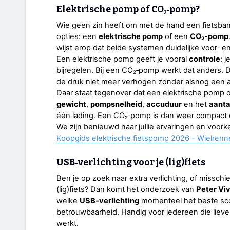
Elektrische pomp of CO₂‑pomp?
Wie geen zin heeft om met de hand een fietsband
opties: een
elektrische pomp
of een
CO₂‑pomp
wijst erop dat beide systemen duidelijke voor‑ 
Een elektrische pomp geeft je vooral
controle
: 
bijregelen. Bij een CO₂‑pomp werkt dat anders. D
de druk niet meer verhogen zonder alsnog een 
Daar staat tegenover dat een elektrische pomp
gewicht
,
pompsnelheid
,
accuduur
en het
aanta
één lading. Een CO₂‑pomp is dan weer compact e
We zijn benieuwd naar jullie ervaringen en voork
Koopgids elektrische fietspomp 2026 - Wielrenn
USB‑verlichting voor je (lig)fiets
Ben je op zoek naar extra verlichting, of misschi
(lig)fiets? Dan komt het onderzoek van
Peter Vi
welke
USB‑verlichting
momenteel het beste sco
betrouwbaarheid. Handig voor iedereen die liever
werkt.