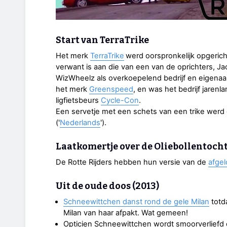
Start van TerraTrike
Het merk
TerraTrike
werd oorspronkelijk opgerich
verwant is aan die van een van de oprichters, J
WizWheelz als overkoepelend bedrijf en eigenaar 
het merk
Greenspeed
, en was het bedrijf jaren
ligfietsbeurs
Cycle-Con
.
Een servetje met een schets van een trike werd d
('
Nederlands
').
Laatkomertje over de Oliebollentoch
De Rotte Rijders hebben hun versie van de
afgel
Uit de oude doos (2013)
Schneewittchen danst rond de gele Milan
totd
Milan van haar afpakt. Wat gemeen!
Opticien Schneewittchen wordt smoorverliefd 