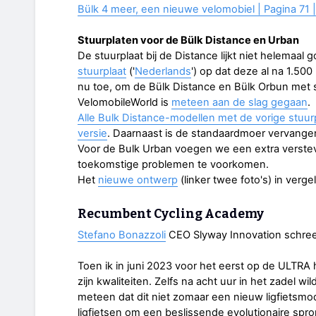
Bülk 4 meer, een nieuwe velomobiel | Pagina 71 
Stuurplaten voor de Bülk Distance en Urban
De stuurplaat bij de Distance lijkt niet helemaa
stuurplaat
('
Nederlands
') op dat deze al na 1.500
nu toe, om de Bülk Distance en Bülk Orbun met 
VelomobileWorld is
meteen aan de slag gegaan
.
Alle Bulk Distance-modellen met de vorige stuu
versie
. Daarnaast is de standaardmoer vervange
Voor de Bulk Urban voegen we een extra verste
toekomstige problemen te voorkomen.
Het
nieuwe ontwerp
(linker twee foto's) in verge
Recumbent Cycling Academy
Stefano Bonazzoli
CEO Slyway Innovation schreef
Toen ik in juni 2023 voor het eerst op de ULTRA 
zijn kwaliteiten. Zelfs na acht uur in het zadel wil
meteen dat dit niet zomaar een nieuw ligfietsmo
ligfietsen om een beslissende evolutionaire spr