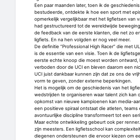
Een paar maanden later, toen ik de geschiedenis
bestudeerde, ontdekte ik hoe een sport met epi
opmerkelijk vergelijkbaar met het ligfietsen van
had gestructureerd tot de wereldwijde bewegi
de feedback van de eerste klanten, die net zo e
ligfiets. En na hen volgden er nog veel meer.
De definitie “Professional High Racer” die met U
is de essentie van een visie. Toen ik de ligfiet
eerste echte knoop die moest worden ontward, h
verboden door de UCI en bleven daarom een nich
UCI juist dankbaar kunnen zijn dat ze ons de vri
vorm te geven, zonder externe beperkingen.
Het is mogelijk om de geschiedenis van het ligfi
wedstrijden te organiseren waar talent zich kan
opkomst van nieuwe kampioenen kan media-aan
een positieve spiraal ontstaat die atleten, tea
avontuurlijke discipline transformeert tot een ser
Maar echte ontwikkeling gebeurt ook per renner.
zijn meesters. Een ligfietsschool kan complexit
diegenen ondersteunen die ervoor kiezen om een