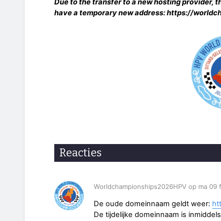
Due to the transfer to a new hosting provider, 
have a temporary new address: https://world
Reacties
Worldchampionships2026HPV op ma 09 f
De oude domeinnaam geldt weer:
ht
De tijdelijke domeinnaam is inmidde