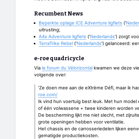
Recumbent News
Beperkte oplage ICE Adventure ligfiets
('
Neder
uitrusting;
A4x Adventure ligfiets
('
Nederlands
') zorgt vo
TerraTrike Rebel
('
Nederlands
') gelanceerd: ee
e-roe quadricycle
Via
le forum du Vélorizontal
kwamen we deze vierw
volgende over:
'Ze doen mee aan de eXtrème Défi, maar ik ha
roe.com/
Ik vind hun voertuig best leuk. Met hun mod
of één volwassene + twee kinderen worden ve
De bescherming lijkt me niet slecht, met zijru
grote openingen hebben voor ventilatie.
Het chassis en de carrosseriedelen lijken eenv
gematigde productiekosten.