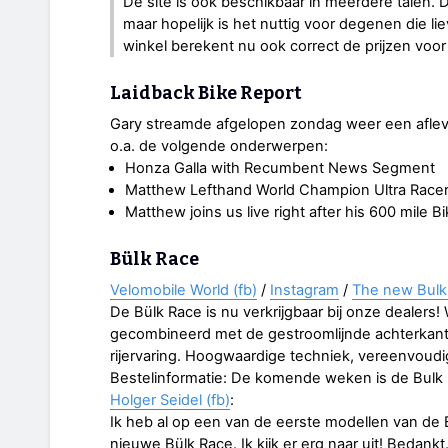
De site is ook beschikbaar in meerdere talen. D
maar hopelijk is het nuttig voor degenen die li
winkel berekent nu ook correct de prijzen voo
Laidback Bike Report
Gary streamde afgelopen zondag weer een aflev
o.a. de volgende onderwerpen:
Honza Galla with Recumbent News Segment
Matthew Lefthand World Champion Ultra Race
Matthew joins us live right after his 600 mile 
Bülk Race
Velomobile World (fb)
/
Instagram
/
The new Bulk 
De Bülk Race is nu verkrijgbaar bij onze dealer
gecombineerd met de gestroomlijnde achterkant
rijervaring. Hoogwaardige techniek, vereenvoudi
Bestelinformatie: De komende weken is de Bulk R
Holger Seidel (fb)
:
Ik heb al op een van de eerste modellen van de 
nieuwe Bülk Race. Ik kijk er erg naar uit! Bedankt