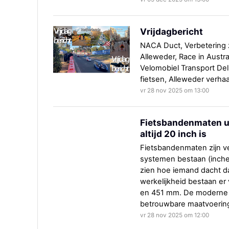
Vrijdagbericht
NACA Duct, Verbetering 
Alleweder, Race in Australi
Velomobiel Transport De
fietsen, Alleweder verhaa
vr 28 nov 2025 om 13:00
Fietsbandenmaten ui
altijd 20 inch is
Fietsbandenmaten zijn 
systemen bestaan (inches
zien hoe iemand dacht dat
werkelijkheid bestaan er
en 451 mm. De moderne
betrouwbare maatvoerin
vr 28 nov 2025 om 12:00