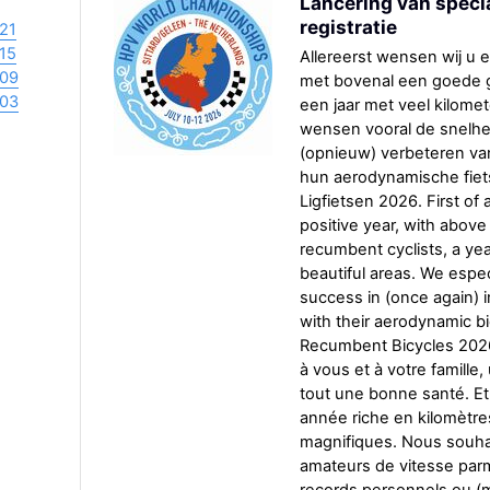
Lancering van speci
registratie
21
15
Allereerst wensen wij u en
09
met bovenal een goede ge
03
een jaar met veel kilomet
wensen vooral de snelhe
(opnieuw) verbeteren van
hun aerodynamische fiet
Ligfietsen 2026. First of 
positive year, with above
recumbent cyclists, a yea
beautiful areas. We espe
success in (once again) 
with their aerodynamic b
Recumbent Bicycles 2026
à vous et à votre famille
tout une bonne santé. Et
année riche en kilomètre
magnifiques. Nous souhai
amateurs de vitesse parmi