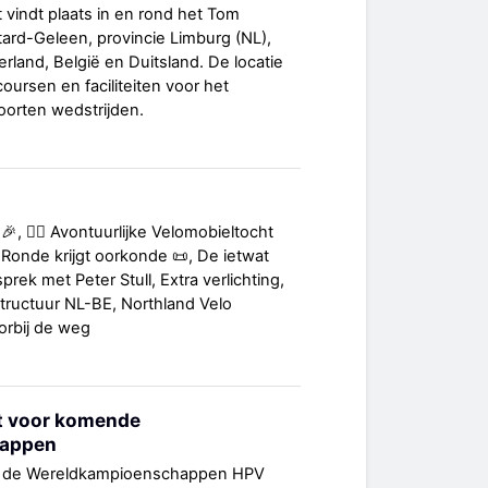
vindt plaats in en rond het Tom
tard-Geleen, provincie Limburg (NL),
rland, België en Duitsland. De locatie
oursen en faciliteiten voor het
soorten wedstrijden.
🎉, 🚴‍♀️ Avontuurlijke Velomobieltocht
 Ronde krijgt oorkonde 📜, De ietwat
rek met Peter Stull, Extra verlichting,
ructuur NL-BE, Northland Velo
orbij de weg
ht voor komende
happen
oor de Wereldkampioenschappen HPV