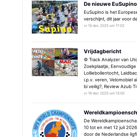
De nieuwe EuSupino 
EuSupino is het Europese 
verschijnt, dit jaar voor 
vr 19 dec 2025 om 17:02
Vrijdagbericht
⚙️ Track Analyzer van Ut
Zoekplaatje, Eenvoudige f
Lolliebollentocht, Laidb
i.p.v. veren, Velomobiel 
bi veilig?, Review Azub T
vr 19 dec 2025 om 13:00
Wereldkampioenscha
De Wereldkampioenschap
10 tot en met 12 juli 20
door de Nederlandse lig