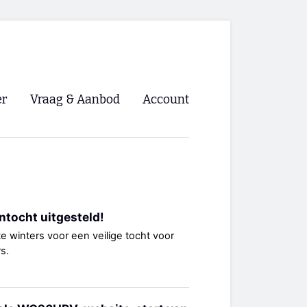
er
Vraag & Aanbod
Account
Inloggen
Registreren
ng NVHPV
ntocht uitgesteld!
nigingen
 winters voor een veilige tocht voor
s.
ino 🡺
s.nl 🡺