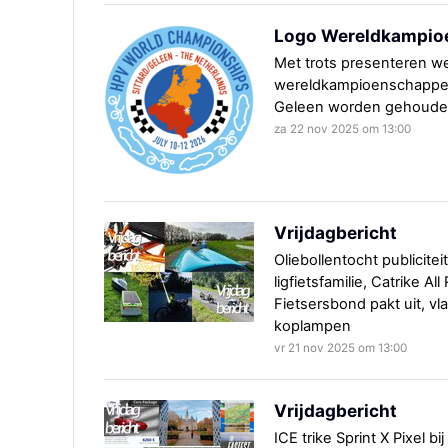
Logo Wereldkampioe
Met trots presenteren w
wereldkampioenschappen l
Geleen worden gehoude
za 22 nov 2025 om 13:00
Vrijdagbericht
Oliebollentocht publicitei
ligfietsfamilie, Catrike A
Fietsersbond pakt uit, vla
koplampen
vr 21 nov 2025 om 13:00
Vrijdagbericht
ICE trike Sprint X Pixel b