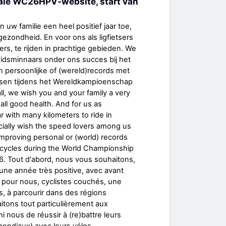
ale WC26HPV-website, start van
 uw familie een heel positief jaar toe,
zondheid. En voor ons als ligfietsers
ers, te rijden in prachtige gebieden. We
idsminnaars onder ons succes bij het
 persoonlijke of (wereld)records met
sen tijdens het Wereldkampioenschap
all, we wish you and your family a very
 all good health. And for us as
r with many kilometers to ride in
cially wish the speed lovers among us
improving personal or (world) records
icycles during the World Championship
. Tout d'abord, nous vous souhaitons,
, une année très positive, avec avant
 pour nous, cyclistes couchés, une
s, à parcourir dans des régions
tons tout particulièrement aux
 nous de réussir à (re)battre leurs