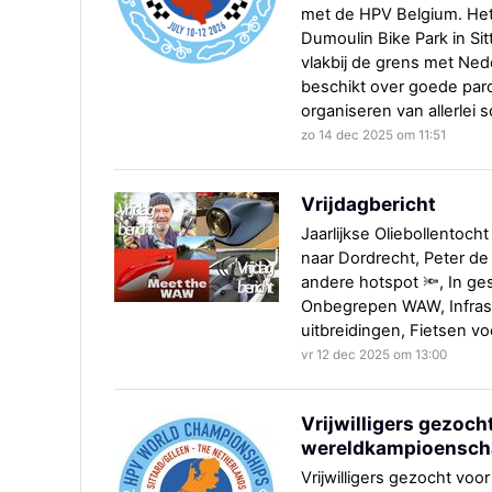
met de HPV Belgium. Het 
Dumoulin Bike Park in Sit
vlakbij de grens met Nede
beschikt over goede parc
organiseren van allerlei 
zo 14 dec 2025 om 11:51
Vrijdagbericht
Jaarlijkse Oliebollentocht 
naar Dordrecht, Peter de
andere hotspot 🔦, In gesp
Onbegrepen WAW, Infrast
uitbreidingen, Fietsen vo
vr 12 dec 2025 om 13:00
Vrijwilligers gezoc
wereldkampioensc
Vrijwilligers gezocht v