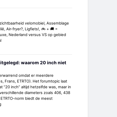
zichtbaarheid velomobiel, Assemblage
ë, Air-fryer?, Ligfiets!, 🚲 + 🚚 =
luxe, Nederland versus VS op gebied
l
tgelegd: waarom 20 inch niet
verwarrend omdat er meerdere
, Frans, ETRTO). Het forumtopic laat
 “20 inch” altijd hetzelfde was, maar in
 verschillende diameters zoals 406, 438
 ETRTO-norm biedt de meest
g