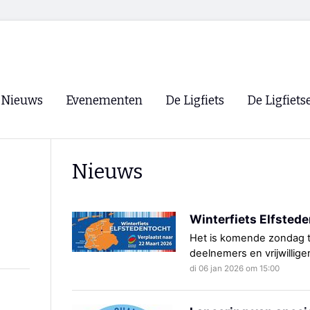
Nieuws
Evenementen
De Ligfiets
De Ligfiets
Voorpagina
Evenementen
Fietsen
Overzicht
Nieuws
Archief
Winkels
WK Ligfietsen 2026
Ligfietsvereningi
RSS
Winterfiets Elfstede
Lokale Fietsvere
Paastreffen
Het is komende zondag te
deelnemers en vrijwilliger
CycleVision
EHPVA & EuSup
di 06 jan 2026 om 15:00
Oliebollentocht
Forum ligfietser