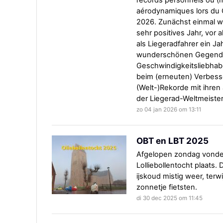
records personnels ou (m
aérodynamiques lors du
2026. Zunächst einmal wü
sehr positives Jahr, vor 
als Liegeradfahrer ein Jah
wunderschönen Gegenden
Geschwindigkeitsliebhabe
beim (erneuten) Verbesse
(Welt-)Rekorde mit ihre
der Liegerad-Weltmeiste
zo 04 jan 2026 om 13:11
OBT en LBT 2025
Afgelopen zondag vonden
Lolliebollentocht plaats.
ijskoud mistig weer, terwij
zonnetje fietsten.
di 30 dec 2025 om 11:45