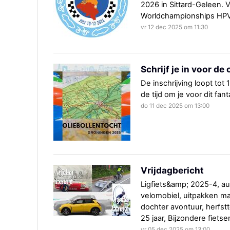
2026 in Sittard-Geleen. 
Worldchampionships HPV 
vr 12 dec 2025 om 11:30
Schrijf je in voor de
De inschrijving loopt to
de tijd om je voor dit fa
do 11 dec 2025 om 13:00
Vrijdagbericht
Ligfiets&amp; 2025-4, au
velomobiel, uitpakken ma
dochter avontuur, herfst
25 jaar, Bijzondere fietse
vr 05 dec 2025 om 13:00