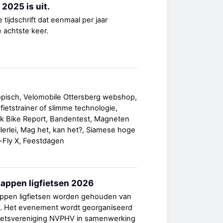
2025 is uit.
tijdschrift dat eenmaal per jaar
de achtste keer.
opisch, Velomobile Ottersberg webshop,
ietstrainer of slimme technologie,
ack Bike Report, Bandentest, Magneten
allerlei, Mag het, kan het?, Siamese hoge
i-Fly X, Feestdagen
ppen ligfietsen 2026
pen ligfietsen worden gehouden van
26. Het evenement wordt georganiseerd
fietsvereniging NVPHV in samenwerking