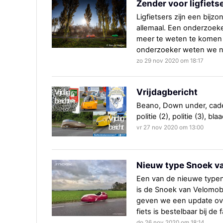
Zender voor ligfiets
Ligfietsers zijn een bij
allemaal. Een onderzoek
meer te weten te komen o
onderzoeker weten we n
zo 29 nov 2020 om 18:17
Vrijdagbericht
Beano, Down under, cadeau
politie (2), politie (3), bla
vr 27 nov 2020 om 13:00
Nieuw type Snoek va
Een van de nieuwe typen 
is de Snoek van Velomobie
geven we een update over
fiets is bestelbaar bij de 
do 26 nov 2020 om 18:14