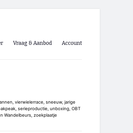
er
Vraag & Aanbod
Account
Inloggen
Registreren
ng NVHPV
nigingen
annen, vierwielerrace, sneeuw, jarige
neakpeak, serieproductie, unboxing, OBT
ino 🡺
en Wandelbeurs, zoekplaatje
s.nl 🡺