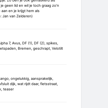
je. Zo ben je ook gemaskerd als
je geen lid en wil je toch graag zo'n
aan en je krijgt hem als
 Jan van Zelderen)
lpha 7, Avus, DF (1), DF (2), spikes,
ietspaden, Bremen, geschrapt, Velotilt
Mango, ongelukkig, aansprakelijk,
uit dijk, wat rijdt daar, fietsstraat,
, teaser