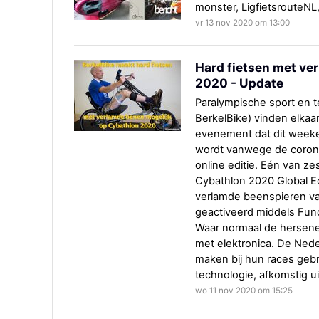
monster, LigfietsrouteNL
vr 13 nov 2020 om 13:00
Hard fietsen met ve
2020 - Update
Paralympische sport en t
BerkelBike) vinden elkaar
evenement dat dit weeken
wordt vanwege de coro
online editie. Eén van z
Cybathlon 2020 Global Ed
verlamde beenspieren va
geactiveerd middels Funct
Waar normaal de hersene
met elektronica. De Ned
maken bij hun races gebr
technologie, afkomstig ui
wo 11 nov 2020 om 15:25