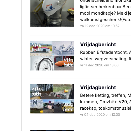
onderscheidend mondkap
ligfietser herkenbaar.Ben 
mooi mondkapje? Meld je 
welkomstgeschenk!(Foto:
za 12 dec 2020 om 10:57
Vrijdagbericht
Rubber, Elfstedentocht, A
winter, wegversmalling, f
vr 11 dec 2020 om 13:00
Vrijdagbericht
Betere ketting, treffen, 
klimmen, Cruzbike V20, Afsl
racekap, toekomstmuziek
vr 04 dec 2020 om 13:00