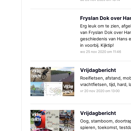
Fryslan Dok over Ha
Erg leuk om te zien, afg
van Fryslan Dok over Ha
geschiedenis van Hans e
in voorbij. Kijktip!
wo 25 nov 2020 om 11:46
Vrijdagbericht
Roeifietsen, afstand, mobil
vrachtfietsen, tijd, hard,
vr 20 nov 2020 om 13:00
Vrijdagbericht
Oog, stamboom, doortrapr
spieren, toekomst, testd