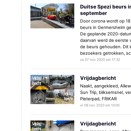
Duitse Spezi beurs i
september
Door corona wordt op 1
beurs in Germersheim geh
De geplande 2020-datum i
daarvan werd de eerste v
de beurs gehouden. Dit i
bezoekers getrokken, sch
za 07 nov 2020 om 17:32
Vrijdagbericht
Naakt, aangekleed, Alle
Sun Trip, bliksemsnel, v
Pieterpad, FRIKAR
vr 06 nov 2020 om 13:00
Vrijdagbericht