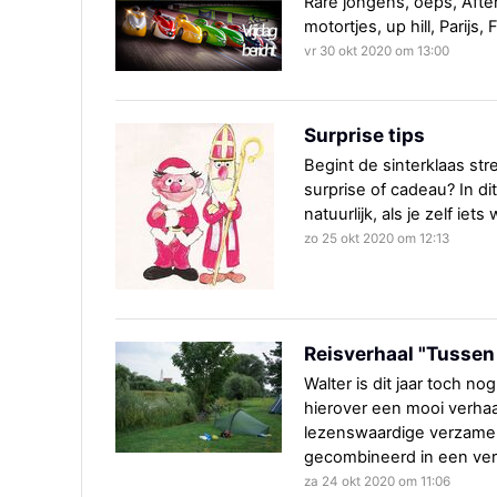
Rare jongens, oeps, After
motortjes, up hill, Parijs,
vr 30 okt 2020 om 13:00
Surprise tips
Begint de sinterklaas str
surprise of cadeau? In di
natuurlijk, als je zelf iet
zo 25 okt 2020 om 12:13
Reisverhaal "Tussen
Walter is dit jaar toch no
hierover een mooi verhaal.
lezenswaardige verzamel
gecombineerd in een vers
za 24 okt 2020 om 11:06