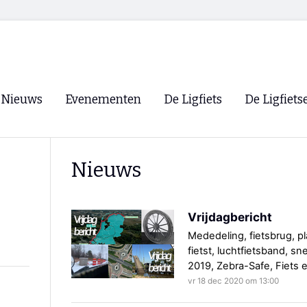
Nieuws
Evenementen
De Ligfiets
De Ligfiets
Voorpagina
Evenementen
Fietsen
Overzicht
Nieuws
Archief
Winkels
WK Ligfietsen 2026
Ligfietsvereningi
RSS
Vrijdagbericht
Lokale Fietsvere
Paastreffen
Mededeling, fietsbrug, pl
fietst, luchtfietsband, s
CycleVision
EHPVA & EuSup
2019, Zebra-Safe, Fiets 
vr 18 dec 2020 om 13:00
Oliebollentocht
Forum ligfietser