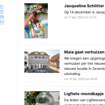
Jacqueline Schlitter
21
15
Op 14 december is Jacqui
09
do 17 dec 2020 om 14:33
03
Maia gaat verhuizen
We kregen een opgetogen 
verhuizen per het nieuwe
nieuwe locatie in Zeven
uitstraling.
ma 14 dec 2020 om 19:45
Ligfiets-mondkapje
De leden van Ligfietsve