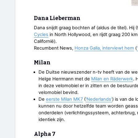
Dana Lieberman
Dana snijdt graag bochten af (aldus de titel). Hij
Cycles
in North Hollywood, en rijdt graag 200 km
Californië).
Recumbent News,
Honza Galla, interviewt hem
(
Milan
De Duitse nieuwszender n-tv heeft van de we
Helge Herrmann met de
Milan en Räderwerk
. 
in deze velomobiel er in zitten en de bestuurd
velomobiel bevind.
De
eerste Milan MK7
(
'Nederlands'
) is van de
kunnen nu door hetzelfde team worden geass
onderdelen (verlichtingssysteem, achterbrug, 
identiek zijn.
Alpha 7