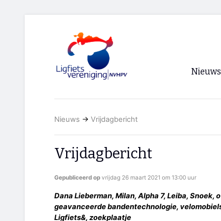
Nieuws
Voorpagi
Nieuws
→
Vrijdagbericht
Archief
RSS
Vrijdagbericht
Gepubliceerd op
vrijdag 26 maart 2021 om 13:00 uur
Dana Lieberman, Milan, Alpha 7, Leiba, Snoek,
geavanceerde bandentechnologie, velomobielsc
Ligfiets&, zoekplaatje