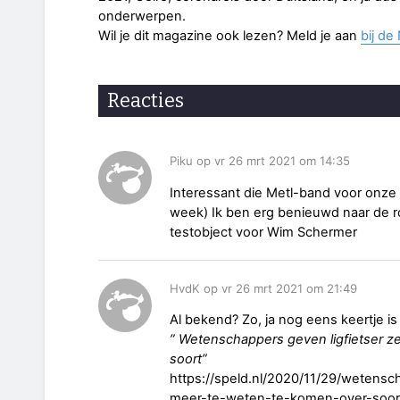
onderwerpen.
Wil je dit magazine ook lezen? Meld je aan
bij d
Reacties
Piku op vr 26 mrt 2021 om 14:35
Interessant die Metl-band voor onze D
week) Ik ben erg benieuwd naar de r
testobject voor Wim Schermer
HvdK op vr 26 mrt 2021 om 21:49
Al bekend? Zo, ja nog eens keertje is
” Wetenschappers geven ligfietser 
soort”
https://speld.nl/2020/11/29/wetensc
meer-te-weten-te-komen-over-soor