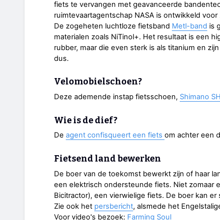
fiets te vervangen met geavanceerde bandentec
ruimtevaartagentschap NASA is ontwikkeld voor z
De zogeheten luchtloze fietsband
Metl-band
is 
materialen zoals NiTinol+. Het resultaat is een h
rubber, maar die even sterk is als titanium en z
dus.
Velomobielschoen?
Deze ademende instap fietsschoen,
Shimano SH
Wie is de dief?
De
agent confisqueert een fiets
om achter een d
Fietsend land bewerken
De boer van de toekomst bewerkt zijn of haar la
een elektrisch ondersteunde fiets. Niet zomaar 
Bicitractor), een vierwielige fiets. De boer kan 
Zie ook het
persbericht
, alsmede het Engelstalig
Voor video's bezoek:
Farming Soul