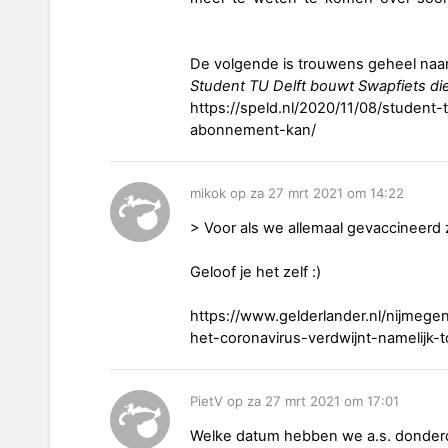
De volgende is trouwens geheel naar m
Student TU Delft bouwt Swapfiets d
https://speld.nl/2020/11/08/student
abonnement-kan/
mikok op za 27 mrt 2021 om 14:22
> Voor als we allemaal gevaccineerd z
Geloof je het zelf :)
https://www.gelderlander.nl/nijmege
het-coronavirus-verdwijnt-namelijk-
PietV op za 27 mrt 2021 om 17:01
Welke datum hebben we a.s. donder