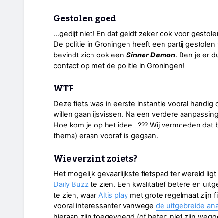
Gestolen goed
...gedijt niet! En dat geldt zeker ook voor gestolen
De politie in Groningen heeft een partij gestole
bevindt zich ook een
Sinner Demon
. Ben je er 
contact op met de politie in Groningen!
WTF
Deze fiets was in eerste instantie vooral handig o
willen gaan ijsvissen. Na een verdere aanpassin
Hoe kom je op het idee...??? Wij vermoeden dat 
thema) eraan vooraf is gegaan.
Wie verzint zoiets?
Het mogelijk gevaarlijkste fietspad ter wereld lig
Daily Buzz
te zien. Een kwalitatief betere en uit
te zien, waar
Altis play
met grote regelmaat zijn f
vooral interessanter vanwege
de uitgebreide an
hieraan zijn toegevoegd (of beter: niet zijn wegg