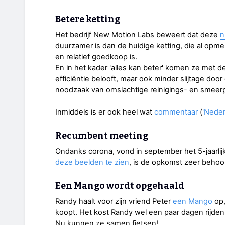
Betere ketting
Het bedrijf New Motion Labs beweert dat deze
n
duurzamer is dan de huidige ketting, die al opmerk
en relatief goedkoop is.
En in het kader 'alles kan beter' komen ze met de
efficiëntie belooft, maar ook minder slijtage door 
noodzaak van omslachtige reinigings- en smeer
Inmiddels is er ook heel wat
commentaar
(
'Neder
Recumbent meeting
Ondanks corona, vond in september het 5-jaarlijks
deze beelden te zien
, is de opkomst zeer behoor
Een Mango wordt opgehaald
Randy haalt voor zijn vriend Peter
een Mango
op,
koopt. Het kost Randy wel een paar dagen rijde
Nu kunnen ze samen fietsen!