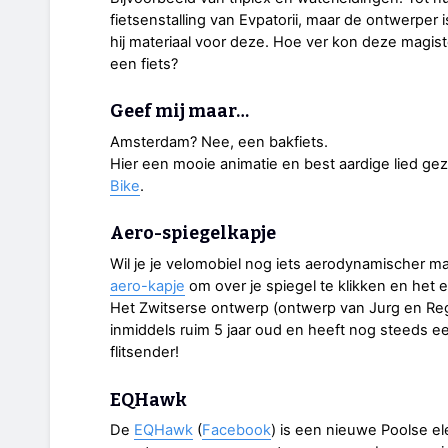
fietsenstalling van Evpatorii, maar de ontwerper 
hij materiaal voor deze. Hoe ver kon deze magi
een fiets?
Geef mij maar…
Amsterdam? Nee, een bakfiets.
Hier een mooie animatie en best aardige lied g
Bike
.
Aero-spiegelkapje
Wil je je velomobiel nog iets aerodynamischer ma
aero-kapje
om over je spiegel te klikken en het 
Het Zwitserse ontwerp (ontwerp van Jurg en Reg
inmiddels ruim 5 jaar oud en heeft nog steeds 
flitsender!
EQHawk
De
EQHawk
(
Facebook
) is een nieuwe Poolse el