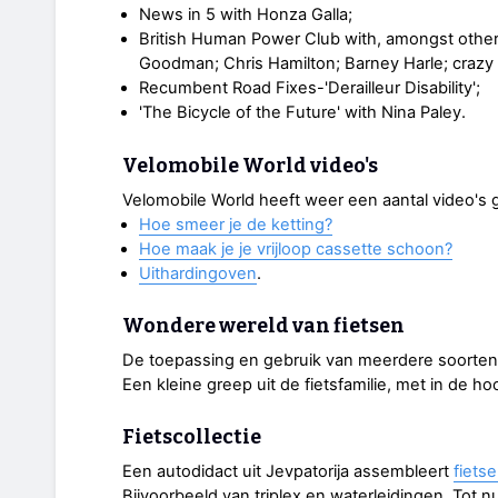
News in 5 with Honza Galla;
British Human Power Club with, amongst other
Goodman; Chris Hamilton; Barney Harle; craz
Recumbent Road Fixes-'Derailleur Disability';
'The Bicycle of the Future' with Nina Paley.
Velomobile World video's
Velomobile World heeft weer een aantal video's g
Hoe smeer je de ketting?
Hoe maak je je vrijloop cassette schoon?
Uithardingoven
.
Wondere wereld van fietsen
De toepassing en gebruik van meerdere soorten 
Een kleine greep uit de fietsfamilie, met in de h
Fietscollectie
Een autodidact uit Jevpatorija assembleert
fiets
Bijvoorbeeld van triplex en waterleidingen. Tot nu