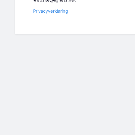
website@ligfiets.net
Privacyverklaring