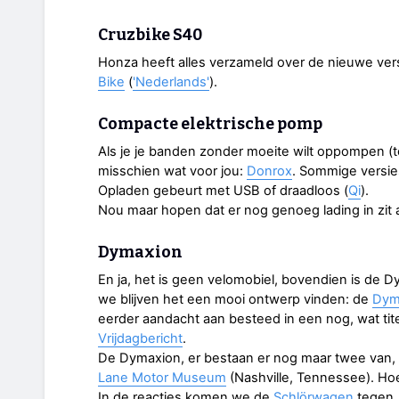
Cruzbike S40
Honza heeft alles verzameld over de nieuwe ver
Bike
(
'Nederlands'
).
Compacte elektrische pomp
Als je je banden zonder moeite wilt oppompen (t
misschien wat voor jou:
Donrox
. Sommige versie
Opladen gebeurt met USB of draadloos (
Qi
).
Nou maar hopen dat er nog genoeg lading in zit a
Dymaxion
En ja, het is geen velomobiel, bovendien is de
we blijven het een mooi ontwerp vinden: de
Dyma
eerder aandacht aan besteed in een nog, wat tite
Vrijdagbericht
.
De Dymaxion, er bestaan er nog maar twee van, h
Lane Motor Museum
(Nashville, Tennessee). Hoe
In de reacties komen we de
Schlörwagen
tegen.