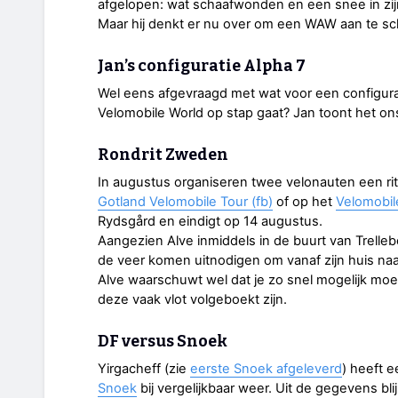
afgelopen: wat schaafwonden en een snee in zi
Maar hij denkt er nu over om een WAW aan te sc
Jan’s configuratie Alpha 7
Wel eens afgevraagd met wat voor een configur
Velomobile World op stap gaat? Jan toont het on
Rondrit Zweden
In augustus organiseren twee velonauten een ri
Gotland Velomobile Tour (fb)
of op het
Velomobil
Rydsgård en eindigt op 14 augustus.
Aangezien Alve inmiddels in de buurt van Trelleb
de veer komen uitnodigen om vanaf zijn huis naar 
Alve waarschuwt wel dat je zo snel mogelijk moe
deze vaak vlot volgeboekt zijn.
DF versus Snoek
Yirgacheff (zie
eerste Snoek afgeleverd
) heeft 
Snoek
bij vergelijkbaar weer. Uit de gegevens blij