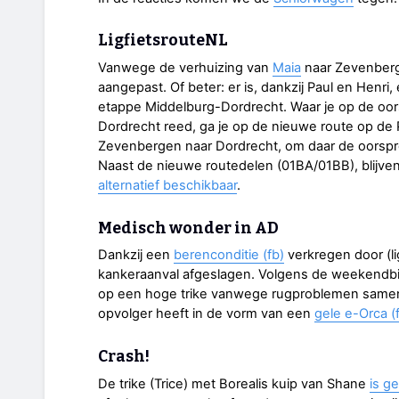
LigfietsrouteNL
Vanwege de verhuizing van
Maia
naar Zevenberge
aangepast. Of beter: er is, dankzij Paul en Henri,
etappe Middelburg-Dordrecht. Waar je op de oors
Dordrecht reed, ga je op de nieuwe route op de Ph
Zevenbergen naar Dordrecht, om daar de oorspro
Naast de nieuwe routedelen (01BA/01BB), blijve
alternatief beschikbaar
.
Medisch wonder in AD
Dankzij een
berenconditie (fb)
verkregen door (li
kankeraanval afgeslagen. Volgens de weekendbijl
op een hoge trike vanwege rugproblemen samen 
opvolger heeft in de vorm van een
gele e-Orca (
Crash!
De trike (Trice) met Borealis kuip van Shane
is g