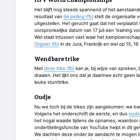
HPV World Championships
Het blijft nog steeds spannend of het aanstaa
resultaat van
de peiling (fb)
stelt de organisatie 
uitgestellen. Het gerucht gaat dat het verplaats
oorspronkelijke datum van 17 juli een 'training v
Wel staat intussen vast waar het kampioenschap h
Orgelet (fb)
in de Jura, Frankrijk en wel op 15, 16 e
Wendbare trike
Met
deze trike (fb)
kan je, bij wijze van spreken,
draaien. Het lijkt ons dat je daarmee echt geen 
leuke stunttrike.
Oudje
Nu we toch bij de trikes zijn aangekomen: we 
Volgens het onderschrift de eerste, en dus
oudst
het nogal waaide tijdens de opnames, waardoor n
ondertitelingsfunctie van YouTube helpt in dit ge
We dachten deze onder de aandacht te mogen b