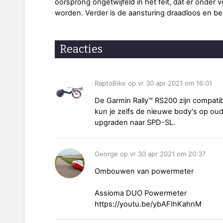
oorsprong ongetwijfeld in het feit, dat er onder 
worden. Verder is de aansturing draadloos en be
Reacties
RaptoBike op vr 30 apr 2021 om 16:01
De Garmin Rally™ RS200 zijn compati
kun je zelfs de nieuwe body's op oud
upgraden naar SPD-SL.
George op vr 30 apr 2021 om 20:37
Ombouwen van powermeter
Assioma DUO Powermeter
https://youtu.be/ybAFIhKahnM