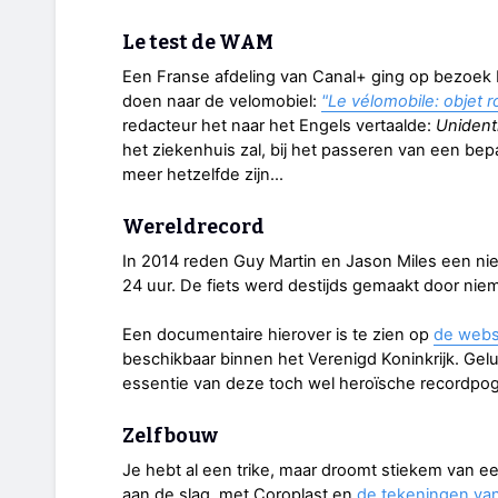
Le test de WAM
Een Franse afdeling van Canal+ ging op bezoek 
doen naar de velomobiel:
"Le vélomobile: objet ro
redacteur het naar het Engels vertaalde:
Unidenti
het ziekenhuis zal, bij het passeren van een bepa
meer hetzelfde zijn...
Wereldrecord
In 2014 reden Guy Martin en Jason Miles een ni
24 uur. De fiets werd destijds gemaakt door ni
Een documentaire hierover is te zien op
de webs
beschikbaar binnen het Verenigd Koninkrijk. Gel
essentie van deze toch wel heroïsche recordpo
Zelfbouw
Je hebt al een trike, maar droomt stiekem van ee
aan de slag, met Coroplast en
de tekeningen van