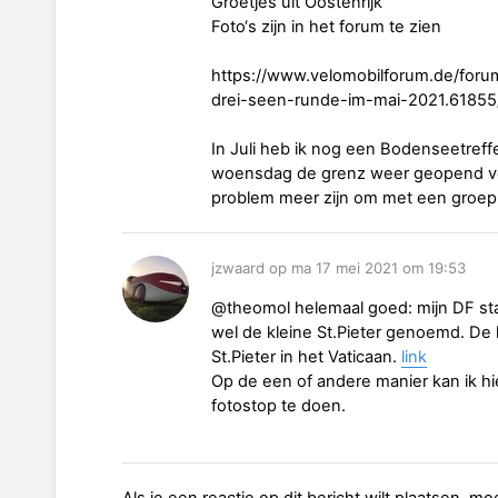
Groetjes uit Oostenrijk
Foto‘s zijn in het forum te zien
https://www.velomobilforum.de/foru
drei-seen-runde-im-mai-2021.6185
In Juli heb ik nog een Bodenseetref
woensdag de grenz weer geopend voo
problem meer zijn om met een groe
jzwaard op ma 17 mei 2021 om 19:53
@theomol helemaal goed: mijn DF sta
wel de kleine St.Pieter genoemd. De 
St.Pieter in het Vaticaan.
link
Op de een of andere manier kan ik hie
fotostop te doen.
Als je een reactie op dit bericht wilt plaatsen, mo